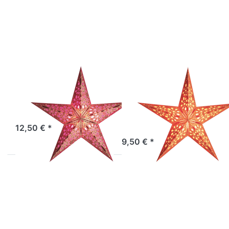
für mehr
für mehr
Optionen
Optionen
zu
zu
starlightz
starlightz
festival
festival
pink
small
orange
EARTH FRIENDLY
EARTH FRIENDLY
starlightz
starlightz
festival pink
festival small
orange
Sofort versandfertig, Lieferzeit 1-3 Werktage.
12,50 € *
Sofort versandfertig, Lieferzeit 1-3 Werktage.
9,50 € *
Drücken
Drücken
Sie
Sie
ENTER
ENTER
für mehr
für mehr
Optionen
Optionen
zu
zu
starlightz
starlightz
festival
festival