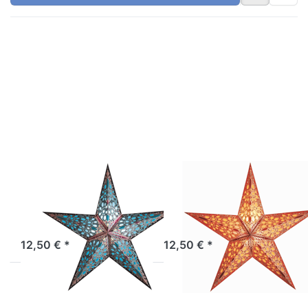
Drücken
Drücken
Sie
Sie
ENTER
ENTER
für mehr
für mehr
Optionen
Optionen
zu
zu
starlightz
starlightz
festival
festival
blue
orange
EARTH FRIENDLY
EARTH FRIENDLY
starlightz
starlightz
festival blue
festival orange
Sofort versandfertig, Lieferzeit 1-3 Werktage.
Sofort versandfertig, Lieferzeit 1-3 Werktage.
12,50 € *
12,50 € *
Drücken
Drücken
Sie
Sie
ENTER
ENTER