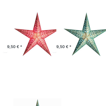
small
small
pink
turquoise
EARTH FRIENDLY
EARTH FRIENDLY
starlightz
starlightz
festival small
festival small
pink
turquoise
Sofort versandfertig, Lieferzeit 1-3 Werktage.
Sofort versandfertig, Lieferzeit 1-3 Werktage.
9,50 € *
9,50 € *
Drücken
Sie
ENTER
für mehr
Optionen
zu
starlightz
festival
turquoise
EARTH FRIENDLY