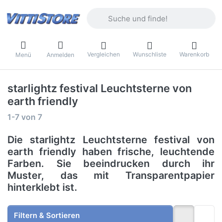
Geben Sie einen Suchbegriff ein. Währ
Vergleichen
Wunschliste
Warenkorb
Menü
Anmelden
starlightz festival Leuchtsterne von
earth friendly
Suchergebnisse:
1-7
von
7
Die starlightz Leuchtsterne festival von
earth friendly haben frische, leuchtende
Farben. Sie beeindrucken durch ihr
Muster, das mit Transparentpapier
hinterklebt ist.
Filtern & Sortieren