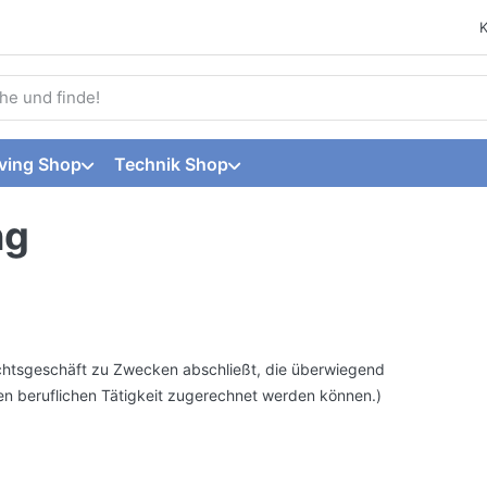
 einen Suchbegriff ein. Während Sie tippen, erscheinen automat
ving Shop
Technik Shop
ng
Rechtsgeschäft zu Zwecken abschließt, die überwiegend
en beruflichen Tätigkeit zugerechnet werden können.)