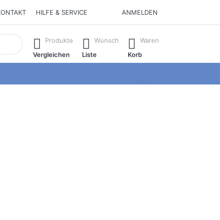
KONTAKT
HILFE & SERVICE
ANMELDEN
isch erste Ergebnisse. Drücken Sie die Eingabetaste, um alle 
Produkte
Wunsch
Waren
Vergleichen
Liste
Korb