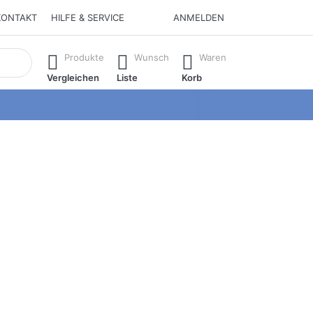
KONTAKT
HILFE & SERVICE
ANMELDEN
isch erste Ergebnisse. Drücken Sie die Eingabetaste, um alle 
Produkte
Wunsch
Waren
Vergleichen
Liste
Korb