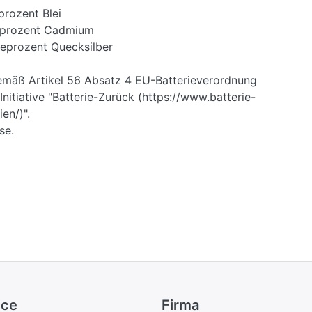
prozent Blei
seprozent Cadmium
seprozent Quecksilber
emäß Artikel 56 Absatz 4 EU-Batterieverordnung
nitiative "Batterie-Zurück (https://www.batterie-
en/)".
se.
ice
Firma