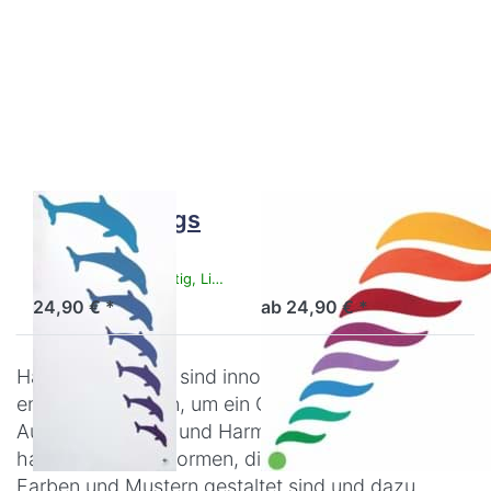
Drücken
Drücken
Sie
Sie
ENTER
ENTER
für mehr
für mehr
Optionen
Optionen
zu
zu
Dolphin
Harmony
Wings
Wings
blau
klein
55cm
Dolphin Wings
Harmony Wings
blau
klein 55cm
Sofort versandfertig, Lieferzeit 1-3 Werktage.
Artikel derzeit nicht verfügbar.
24,90 € *
ab 24,90 € *
Harmony Objekte sind innovative Produkte, die
entwickelt wurden, um ein Gefühl von
Ausgeglichenheit und Harmonie zu fördern. Es
handelt sich um Formen, die mit beruhigenden
Farben und Mustern gestaltet sind und dazu