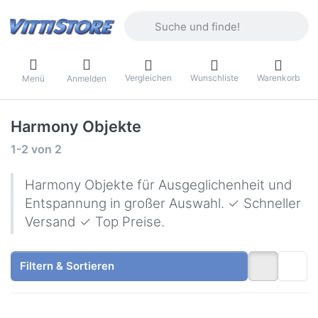
Geben Sie einen Suchbegriff ein. Währ
Vergleichen
Wunschliste
Warenkorb
Menü
Anmelden
Harmony Objekte
Suchergebnisse:
1-2
von
2
Harmony Objekte für Ausgeglichenheit und
Entspannung in großer Auswahl. ✓ Schneller
Versand ✓ Top Preise.
Filtern & Sortieren