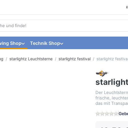
 einen Suchbegriff ein. Während Sie tippen, erscheinen automat
ving Shop
Technik Shop
ng
starlightz Leuchtsterne
starlightz festival
starlightz festiv
starligh
Der Leuchtstern 
frische, leucht
das mit Transpar
Gebe