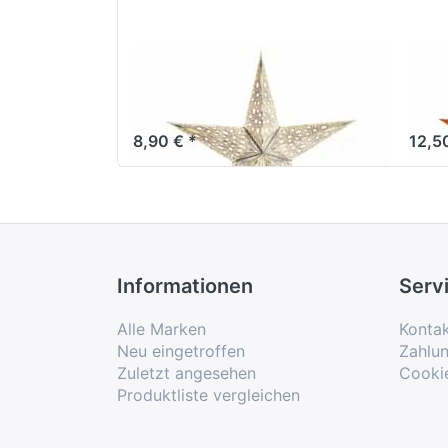
starlightz mono
sta
small white
yel
8,90 € *
12,5
Informationen
Serv
Alle Marken
Konta
Neu eingetroffen
Zahlu
Zuletzt angesehen
Cooki
Produktliste vergleichen