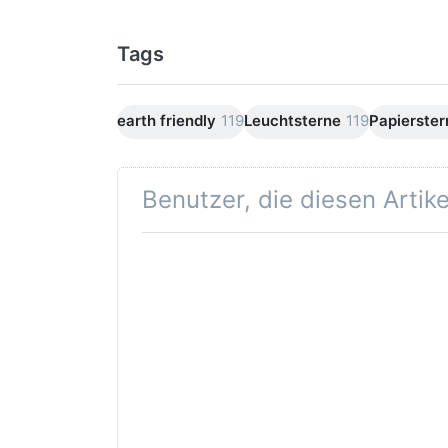
Tags
earth friendly
119
Leuchtsterne
119
Papierster
Benutzer, die diesen Artik