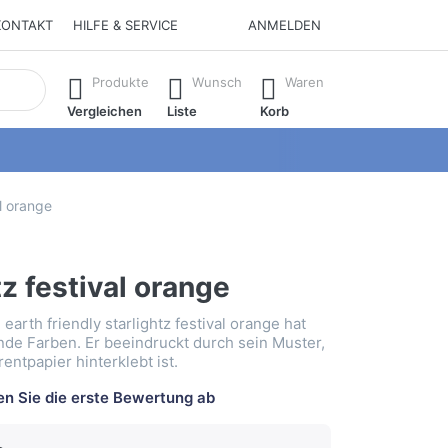
KONTAKT
HILFE & SERVICE
ANMELDEN
isch erste Ergebnisse. Drücken Sie die Eingabetaste, um alle 
Produkte
Wunsch
Waren
Vergleichen
Liste
Korb
al orange
tz festival orange
earth friendly starlightz festival orange hat
ende Farben. Er beeindruckt durch sein Muster,
entpapier hinterklebt ist.
n Sie die erste Bewertung ab