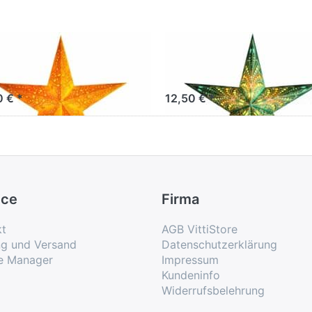
rlightz mono
starlightz queen o
low
fiji
0 € *
12,50 € *
ice
Firma
kt
AGB VittiStore
ng und Versand
Datenschutzerklärung
e Manager
Impressum
Kundeninfo
Widerrufsbelehrung