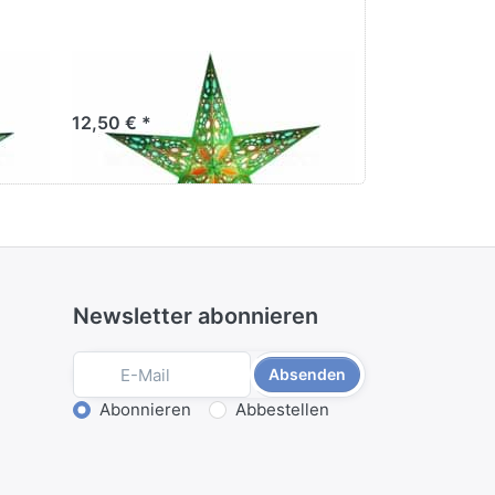
f
starlightz monsoon
starlight
12,50 € *
14,50 € *
Newsletter abonnieren
Absenden
Aktion wählen
Abonnieren
Abbestellen