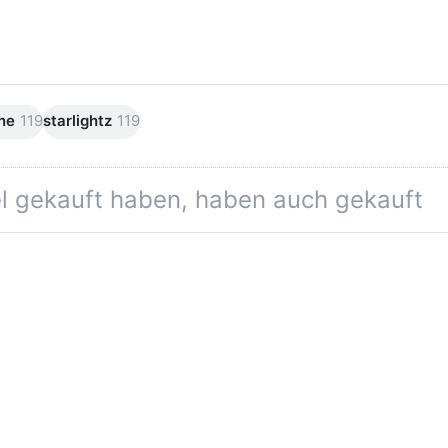
ne
119
starlightz
119
el gekauft haben, haben auch gekauft