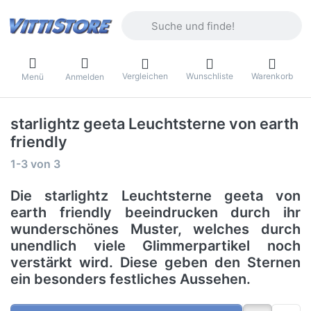
Geben Sie einen Suchbegriff ein. Währ
Vergleichen
Wunschliste
Warenkorb
Menü
Anmelden
starlightz geeta Leuchtsterne von earth
friendly
Suchergebnisse:
1-3
von
3
Die starlightz Leuchtsterne geeta von
earth friendly beeindrucken durch ihr
wunderschönes Muster, welches durch
unendlich viele Glimmerpartikel noch
verstärkt wird. Diese geben den Sternen
ein besonders festliches Aussehen.