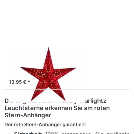
Sie
ENTER
für mehr
Optionen
zu
starlightz
geeta
red
EARTH FRIENDLY
starlightz geeta
red
Sofort versandfertig, Lieferzeit 1-3 Werktage.
13,95 € *
Die original earth friendly starlightz
Leuchtsterne erkennen Sie am roten
Stern-Anhänger
Der rote Stern-Anhänger garantiert: