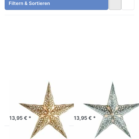
Filtern & Sortieren
Drücken
Drücken
Sie
Sie
ENTER
ENTER
für mehr
für mehr
Optionen
Optionen
zu
zu
starlightz
starlightz
geeta
geeta
gold
silver
EARTH FRIENDLY
EARTH FRIENDLY
starlightz geeta
starlightz geeta
gold
silver
Sofort versandfertig, Lieferzeit 1-3 Werktage.
Sofort versandfertig, Lieferzeit 1-3 Werktage.
13,95 € *
13,95 € *
Drücken