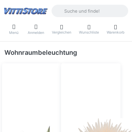
Geben Sie einen Suchbegriff ein. Währ
Vergleichen
Wunschliste
Warenkorb
Menü
Anmelden
Wohnraumbeleuchtung
starlightz Leuchtsterne
Stella Lightz
Papiersterne