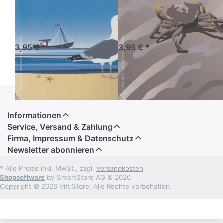
Coaster -
Coaster -
Silbermöwe
Strandkrabbe
Sofort versandfertig, Lieferzeit 1-3 Werktage.
Sofort versandfertig, Lieferzeit 1-3 Werktage.
3,95 € *
3,95 € *
Informationen
Service, Versand & Zahlung
Firma, Impressum & Datenschutz
Newsletter abonnieren
* Alle Preise inkl. MwSt., zzgl.
Versandkosten
Shopsoftware
by SmartStore AG © 2026
Copyright © 2026 VittiStore. Alle Rechte vorbehalten.