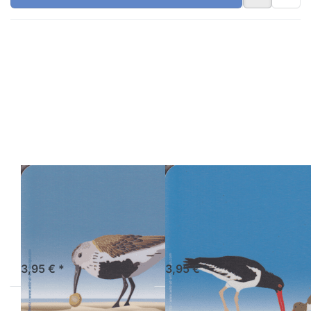
Drücken Sie
Drücken Sie
ENTER für mehr
ENTER für
Optionen zu Wild
mehr
at Art Coaster -
Optionen zu
Alpenstrandläufer
Wild at Art
Coaster -
Austernfischer
WILD-AT-ART-DESIGN
WILD-AT-ART-DESIGN
Wild at Art
Wild at Art
Coaster -
Coaster -
Alpenstrandläufer
Austernfischer
Sofort versandfertig, Lieferzeit 1-3 Werktage.
Sofort versandfertig, Lieferzeit 1-3 Werktage.
3,95 € *
3,95 € *
Drücken
Drücken Sie