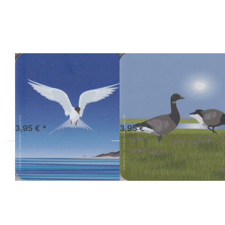
Küstenseeschwalbe
zu Wild at
Art
Coaster -
Ringelgans
WILD-AT-ART-DESIGN
WILD-AT-ART-DESIGN
Wild at Art
Wild at Art
Coaster -
Coaster -
Küstenseeschwalbe
Ringelgans
Sofort versandfertig, Lieferzeit 1-3 Werktage.
Sofort versandfertig, Lieferzeit 1-3 Werktage.
3,95 € *
3,95 € *
Drücken
Drücken
Sie
Sie
ENTER
ENTER
für mehr
für mehr
Optionen
Optionen
zu Wild
zu Wild
at Art
at Art
Coaster
Coaster
-
-
Seeadler
Seestern