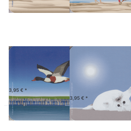
Sie ENTER
ENTER für
für mehr
mehr
Optionen
Optionen zu
zu Wild at
Wild at Art
Art
Coaster -
Coaster -
Kegelrobben-
Brandgans
Baby
WILD-AT-ART-DESIGN
WILD-AT-ART-DESIGN
Wild at Art
Wild at Art
Coaster -
Coaster -
Brandgans
Kegelrobben-
Baby
Sofort versandfertig, Lieferzeit 1-3 Werktage.
3,95 € *
Sofort versandfertig, Lieferzeit 1-3 Werktage.
3,95 € *
Drücken Sie ENTER
Drücken
für mehr Optionen
Sie ENTER
zu Wild at Art
für mehr
Coaster -
Optionen