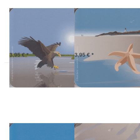
WILD-AT-ART-DESIGN
WILD-AT-ART-DESIGN
Wild at Art
Wild at Art
Coaster -
Coaster -
Seeadler
Seestern
Sofort versandfertig, Lieferzeit 1-3 Werktage.
Sofort versandfertig, Lieferzeit 1-3 Werktage.
3,95 € *
3,95 € *
Drücken
Drücken Sie
Sie ENTER
ENTER für
für mehr
mehr
Optionen
Optionen zu
zu Wild at
Wild at Art
Art
Coaster -
Coaster -
Strandkrabbe
Silbermöwe
WILD-AT-ART-DESIGN
WILD-AT-ART-DESIGN
Wild at Art
Wild at Art