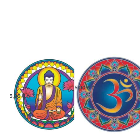
Drücken Sie
Drücken Sie
ENTER für
ENTER für
mehr Optionen
mehr Optionen
zu
zu
Fenstermandala
Fenstermandala
groß Buddha
groß Cosmic
Nature
Om
Fenstermandala
Fenstermandala
groß Buddha
groß Cosmic Om
Nature
Artikel derzeit nicht verfügbar.
5,90 € *
Sofort versandfertig, Lieferzeit 1-3 Werktage.
5,90 € *
Drücken Sie
Drücken Sie
ENTER für
ENTER für
mehr Optionen
mehr Optionen
zu
zu
Fenstermandala
Fenstermandala
klein Ulysses
klein Yin & Yang