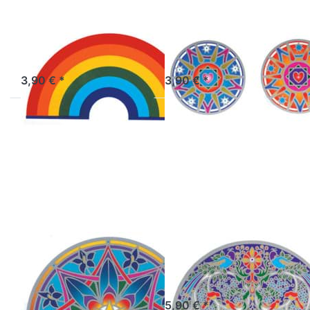
Fenstermandala
Fenstermandala
Little Rainbow,
Love Light, klein,
klein, 11 x 5,5 cm
Ø 5,5 cm
Artikel derzeit nicht verfügbar.
Artikel derzeit nicht verfügbar.
3,90 € *
3,90 € *
Drücken Sie
Drücken Sie
ENTER für
ENTER für
mehr Optionen
mehr Optionen
zu
zu
Fenstermandala
Fenstermandala
Om Flower
groß Tree of
Mandala, groß,
Life
Ø 13,5 cm
Fenstermandala
Fenstermandala
Om Flower
groß Tree of Life
Mandala, groß,
Artikel derzeit nicht verfügbar.
Ø 13,5 cm
5,90 € *