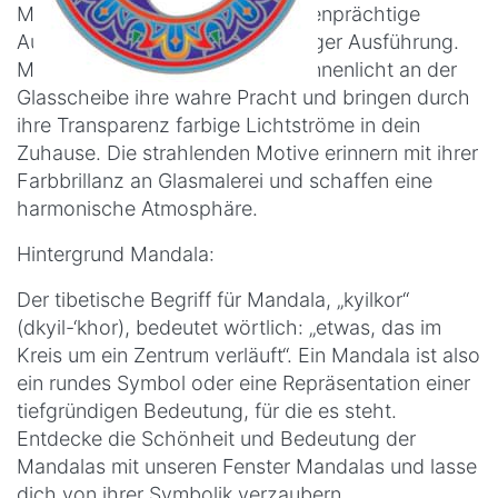
Mandalas - selbsthaftende, farbenprächtige
Aufkleber in qualitativ hochwertiger Ausführung.
Mandala-Motive entfalten im Sonnenlicht an der
Glasscheibe ihre wahre Pracht und bringen durch
ihre Transparenz farbige Lichtströme in dein
Zuhause. Die strahlenden Motive erinnern mit ihrer
Farbbrillanz an Glasmalerei und schaffen eine
harmonische Atmosphäre.
Hintergrund Mandala:
Der tibetische Begriff für Mandala, „kyilkor“
(dkyil-‘khor), bedeutet wörtlich: „etwas, das im
Kreis um ein Zentrum verläuft“. Ein Mandala ist also
ein rundes Symbol oder eine Repräsentation einer
tiefgründigen Bedeutung, für die es steht.
Entdecke die Schönheit und Bedeutung der
Mandalas mit unseren Fenster Mandalas und lasse
dich von ihrer Symbolik verzaubern.