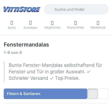
Geben Sie einen Suchbegriff ein. Währ
Vergleichen
Wunschliste
Warenkorb
Menü
Anmelden
Fenstermandalas
Suchergebnisse:
1-9
von
9
Bunte Fenster-Mandalas selbsthaftend für
Fenster und Tür in großer Auswahl. ✓
Schneller Versand ✓ Top Preise.
Filtern & Sortieren