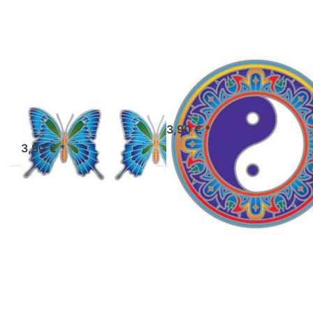
Butterfly
Fenstermandala
Fenstermandala
klein Ulysses
klein Yin & Yang
Butterfly
Sofort versandfertig, Lieferzeit 1-3 Werktage.
3,90 € *
Sofort versandfertig, Lieferzeit 1-3 Werktage.
3,90 € *
Drücken Sie
Drücken Sie
ENTER für
ENTER für
mehr Optionen
mehr Optionen
zu
zu
Fenstermandala
Fenstermandala
Little Rainbow,
Love Light,
klein, 11 x 5,5
klein, Ø 5,5 cm
cm