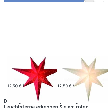
Drücken
Drücken
Sie
Sie
ENTER
ENTER
für mehr
für mehr
Optionen
Optionen
zu
zu
starlightz
starlightz
twinkle
twinkle
red
white
EARTH FRIENDLY
EARTH FRIENDLY
starlightz
starlightz
twinkle red
twinkle white
Sofort versandfertig, Lieferzeit 1-3 Werktage.
Sofort versandfertig, Lieferzeit 1-3 Werktage.
12,50 € *
12,50 € *
Die original earth friendly starlightz
Leuchtsterne erkennen Sie am roten