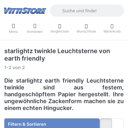
Geben Sie einen Suchbegriff ein. Währ
Vergleichen
Wunschliste
Warenkorb
Menü
Anmelden
starlightz twinkle Leuchtsterne von
earth friendly
Suchergebnisse:
1-2
von
2
Die starlightz earth friendly Leuchtsterne
twinkle sind aus festem,
handgeschöpftem Papier hergestellt. Ihre
ungewöhnliche Zackenform machen sie zu
einem echten Hingucker.
Filtern & Sortieren