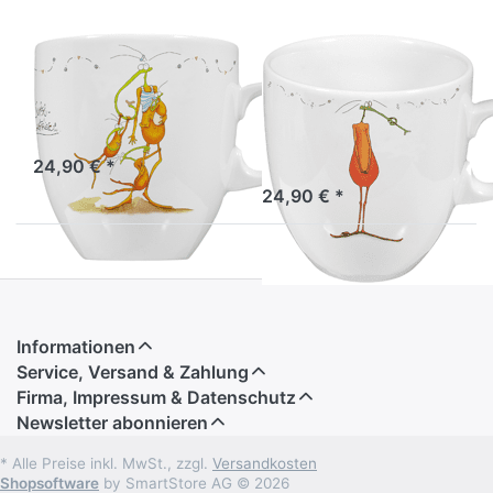
ATELIER VITTINGHOFF
ATELIER VITTINGHOFF
Tasse Super
Tasse
Fruchtfliege
Vergessliche
Fruchtfliege
Sofort versandfertig, Lieferzeit 1-3 Werktage.
24,90 € *
Sofort versandfertig, Lieferzeit 1-3 Werktage.
24,90 € *
Informationen
Service, Versand & Zahlung
Firma, Impressum & Datenschutz
Newsletter abonnieren
* Alle Preise inkl. MwSt., zzgl.
Versandkosten
Shopsoftware
by SmartStore AG © 2026