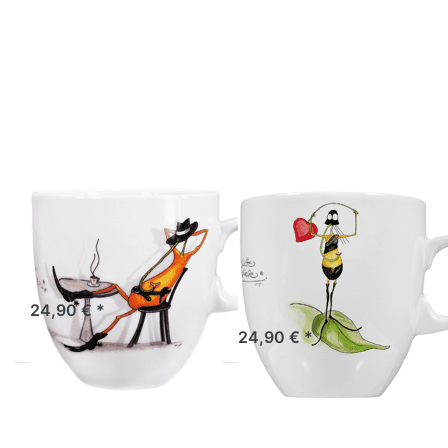
Drücken Sie
Drücken Sie
ENTER für
ENTER für
mehr
mehr
Optionen
Optionen
zu Tasse Al
zu Tasse
Capone
Gefährliche
Fruchtfliege
Fruchtfliege
ATELIER VITTINGHOFF
ATELIER VITTINGHOFF
Tasse Al Capone
Tasse
Fruchtfliege
Gefährliche
Fruchtfliege
Sofort versandfertig, Lieferzeit 1-3 Werktage.
24,90 € *
Sofort versandfertig, Lieferzeit 1-3 Werktage.
24,90 € *
Drücken Sie
Drücken Sie
ENTER für
ENTER für
mehr Optionen
mehr
zu Tasse
Optionen