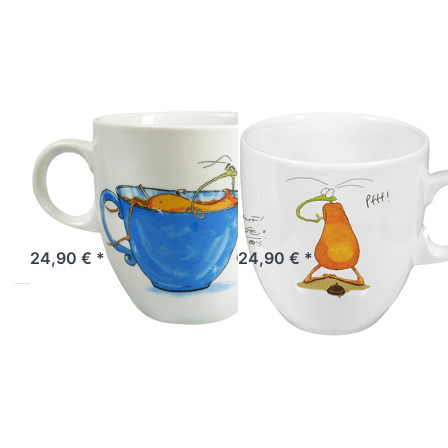
Regenerierende
zu Tasse
Fruchtfliege
Scheiss
drauf
Fruchtfliege
ATELIER VITTINGHOFF
ATELIER VITTINGHOFF
Tasse
Tasse Scheiss
Regenerierende
drauf
Fruchtfliege
Fruchtfliege
Artikel derzeit nicht verfügbar.
Sofort versandfertig, Lieferzeit 1-3 Werktage.
24,90 € *
24,90 € *
Drücken Sie
Drücken Sie
ENTER für
ENTER für
mehr
mehr
Optionen
Optionen zu
zu Tasse
Tasse
Super
Vergessliche
Fruchtfliege
Fruchtfliege