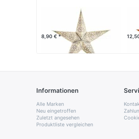
starlightz mono
sta
small white
yel
8,90 € *
12,5
Informationen
Serv
Alle Marken
Konta
Neu eingetroffen
Zahlu
Zuletzt angesehen
Cooki
Produktliste vergleichen