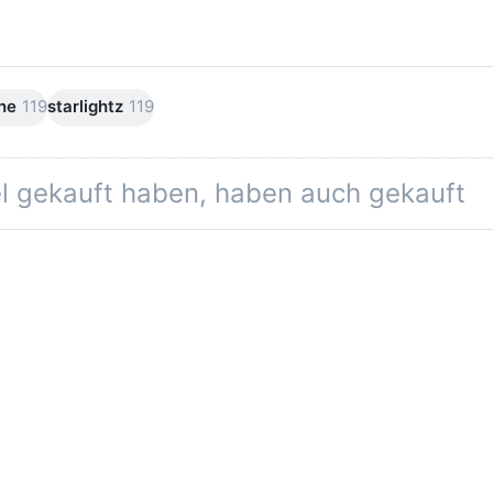
ne
119
starlightz
119
el gekauft haben, haben auch gekauft