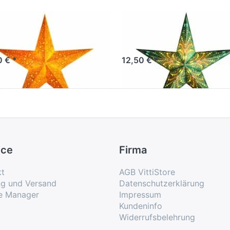
rlightz mono
starlightz queen o
low
fiji
0 € *
12,50 € *
ice
Firma
kt
AGB VittiStore
ng und Versand
Datenschutzerklärung
e Manager
Impressum
Kundeninfo
Widerrufsbelehrung