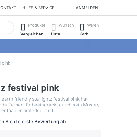
KONTAKT
HILFE & SERVICE
ANMELDEN
isch erste Ergebnisse. Drücken Sie die Eingabetaste, um alle 
Produkte
Wunsch
Waren
Vergleichen
Liste
Korb
l pink
tz festival pink
earth friendly starlightz festival pink hat
ende Farben. Er beeindruckt durch sein Muster,
entpapier hinterklebt ist.
n Sie die erste Bewertung ab