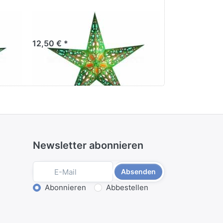
f
starlightz monsoon
starlight
12,50 € *
14,50 € *
Newsletter abonnieren
Absenden
Aktion wählen
Abonnieren
Abbestellen