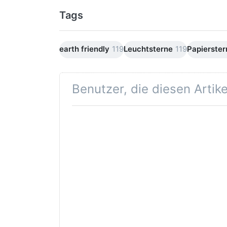
Tags
earth friendly
119
Leuchtsterne
119
Papierster
Benutzer, die diesen Artik