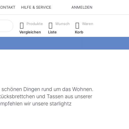
KONTAKT
HILFE & SERVICE
ANMELDEN
isch erste Ergebnisse. Drücken Sie die Eingabetaste, um alle 
Produkte
Wunsch
Waren
Vergleichen
Liste
Korb
an schönen Dingen rund um das Wohnen.
tücksbrettchen und Tassen aus unserer
mpfehlen wir unsere starlightz