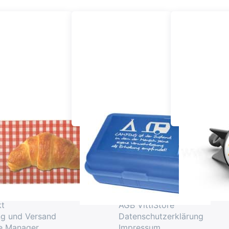
nd um den Tisch
Pausenbox
plopp St
ice
Firma
kt
AGB VittiStore
ng und Versand
Datenschutzerklärung
e Manager
Impressum