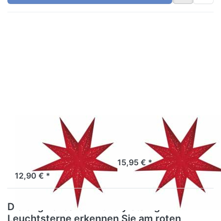
Drücken
Drücken
Sie
Sie
ENTER
ENTER
für mehr
für mehr
Optionen
Optionen
zu
zu
starlightz
starlightz
baby
rosso
rosso
EARTH FRIENDLY
EARTH FRIENDLY
starlightz baby
starlightz rosso
rosso
Sofort versandfertig, Lieferzeit 1-3 Werktage.
15,95 € *
Sofort versandfertig, Lieferzeit 1-3 Werktage.
12,90 € *
Die original earth friendly starlightz
Leuchtsterne erkennen Sie am roten