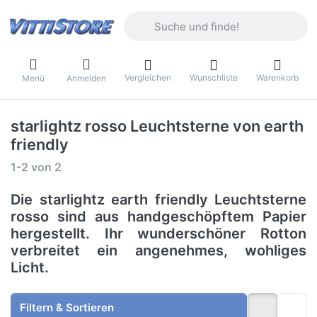
Geben Sie einen Suchbegriff ein. Währ
Vergleichen
Wunschliste
Warenkorb
Menü
Anmelden
starlightz rosso Leuchtsterne von earth
friendly
Suchergebnisse:
1-2
von
2
Die starlightz earth friendly Leuchtsterne
rosso sind aus handgeschöpftem Papier
hergestellt. Ihr wunderschöner Rotton
verbreitet ein angenehmes, wohliges
Licht.
Filtern & Sortieren