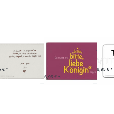
zu
zu
hstücksbrettchen
Frühstücksbrettchen
Frühstück
Love you sehr
Bitte, bitte, liebe
Take
Königin
NENBERG
RANNENBERG
RANNENB
ühstücksbrettchen
Frühstücksbrettchen
Frühs
ve you sehr
Bitte, bitte,
Take 
liebe Königin
tikel derzeit nicht verfügbar.
Sofort versandf
5 € *
6,95 € *
Artikel derzeit nicht verfügbar.
6,95 € *
ücken Sie ENTER
Drücken Sie ENTER
Drücken 
r mehr Optionen
für mehr Optionen
für mehr
zu
zu
hstücksbrettchen
Frühstücksbrettchen
Frühstück
bist wundervoll!
Mag Dich!
So