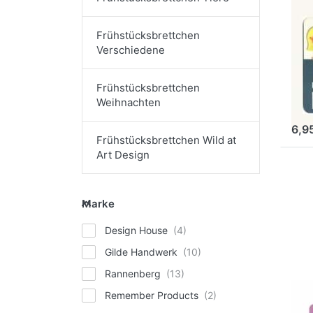
GIL
Fr
Frühstücksbrettchen
Mä
Verschiedene
st
im
Frühstücksbrettchen
Weihnachten
Ar
6,9
Frühstücksbrettchen Wild at
Art Design
Dr
fü
Marke
Frü
Marke
Kn
Design House
Gilde Handwerk
Rannenberg
GIL
Remember Products
Fr