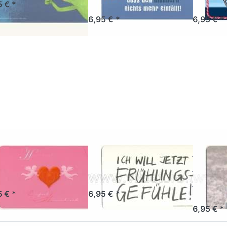
5 € *
Sofort versandfertig, Lieferzeit 1-3 Werktage.
Sofort versandf
6,95 € *
6,95 € *
ücken Sie ENTER
Drücken Sie ENTER
Drücken 
r mehr Optionen
für mehr Optionen
für mehr
zu
zu
hstücksbrettchen
Frühstücksbrettchen
Frühstück
Himmlisch
Frühlingsgefühle
Mädch
Kusch
IGN HOUSE
RANNENBERG
GILDE HA
ühstücksbrettchen
Frühstücksbrettchen
Frühs
mmlisch
Frühlingsgefühle
Mädc
Kusch
rt versandfertig, Lieferzeit 1-3 Werktage.
Sofort versandfertig, Lieferzeit 1-3 Werktage.
5 € *
6,95 € *
Sofort versandf
6,95 € *