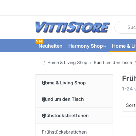
Geben Sie
Neu
Neuheiten
Harmony Shop
Home & Li
Startseite
Home & Living Shop
Rund um den Tisch
Frü
Home & Living Shop
Suche
1-24
Rund um den Tisch
Sort
Frühstücksbrettchen
Frühstücksbrettchen
Dr
fü