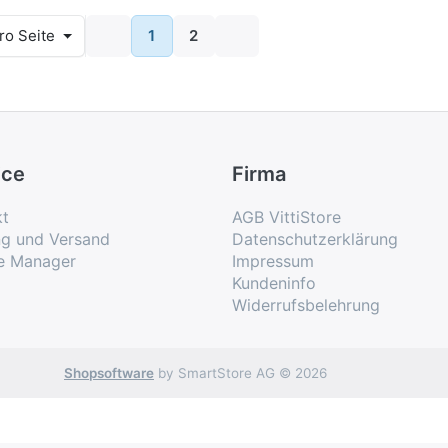
bnisse pro Seite
ro Seite
1
2
ice
Firma
kt
AGB VittiStore
ng und Versand
Datenschutzerklärung
e Manager
Impressum
Kundeninfo
Widerrufsbelehrung
Shopsoftware
by SmartStore AG © 2026