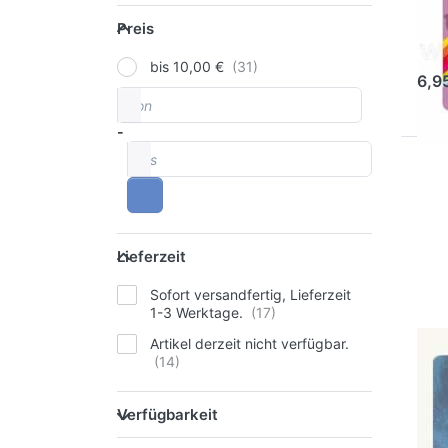
Preis
Kn
Preis
Sofo
bis 10,00 €
6,9
von
Preisspanne
-
bis
Dr
fü
Frü
Lieferzeit
Lieferzeit
Sofort versandfertig, Lieferzeit
1-3 Werktage.
Artikel derzeit nicht verfügbar.
RAN
Fr
Ge
Verfügbarkeit
Verfügbarkeit
Ar