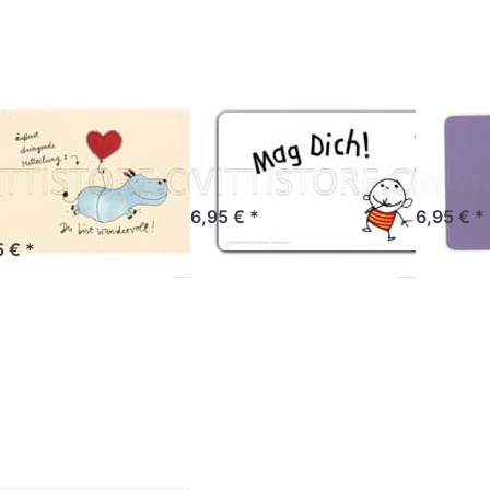
NENBERG
RANNENBERG
REMEMBE
ühstücksbrettchen
Frühstücksbrettchen
Frühs
 bist
Mag Dich!
Sorry
ndervoll!
Sofort versandfertig, Lieferzeit 1-3 Werktage.
Sofort versandf
6,95 € *
6,95 € *
tikel derzeit nicht verfügbar.
5 € *
ücken Sie ENTER
Drücken Sie ENTER
Drücken 
r mehr Optionen
für mehr Optionen
für mehr
zu
zu
hstücksbrettchen
Frühstücksbrettchen
Frühstück
Männer stehen
Für Dich
Mis
immer im..