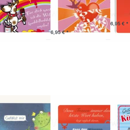
uddelbuddelbunt
psychodelic
Traum
love
rt versandfertig, Lieferzeit 1-3 Werktage.
Artikel der
5 € *
6,95 € *
Sofort versandfertig, Lieferzeit 1-3 Werktage.
6,95 € *
ücken Sie ENTER
Drücken Sie ENTER
Drücken 
r mehr Optionen
für mehr Optionen
für mehr
zu
zu
hstücksbrettchen
Frühstücksbrettchen
Frühstück
Gefällst mir
Das Frauen immer ?
Grüsse
Kü
NENBERG
GILDE HANDWERK
GILDE HA
ühstücksbrettchen
Frühstücksbrettchen
Frühs
fällst mir
Das Frauen
Grüss
immer ?
der K
tikel derzeit nicht verfügbar.