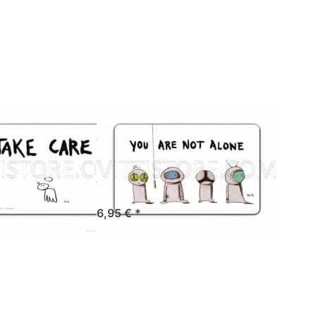
zu
zu
sbrettchen
Frühstücksbrettchen
 Care
You Are Not Alone
ERG
RANNENBERG
tücksbrettchen
Frühstücksbrettchen
Care
You Are Not
Alone
ertig, Lieferzeit 1-3 Werktage.
Artikel derzeit nicht verfügbar.
6,95 € *
Sie ENTER
Drücken Sie ENTER
 Optionen
für mehr Optionen
zu
zu
sbrettchen
Frühstücksbrettchen
rry
Für Angeschlagene