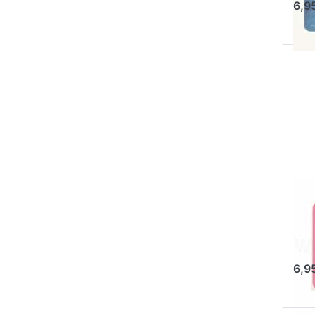
6,9
Dr
fü
Frü
DES
Fr
Hi
Sofo
6,9