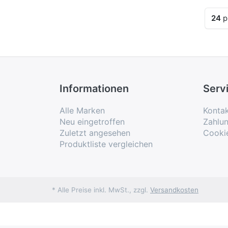
Erge
24
p
Informationen
Serv
Alle Marken
Konta
Neu eingetroffen
Zahlu
Zuletzt angesehen
Cooki
Produktliste vergleichen
* Alle Preise inkl. MwSt., zzgl.
Versandkosten