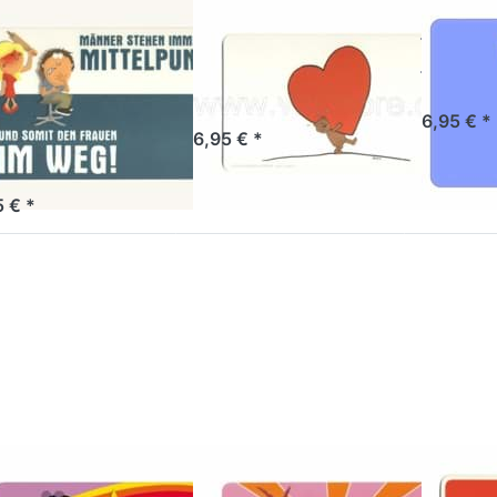
DE HANDWERK
RANNENBERG
Frühs
ühstücksbrettchen
Frühstücksbrettchen
Miss 
nner
Für Dich
Sofort versandf
ehen immer
Artikel derzeit nicht verfügbar.
6,95 € *
6,95 € *
..
tikel derzeit nicht verfügbar.
5 € *
ücken Sie ENTER
Drücken Sie ENTER
Drücken 
r mehr Optionen
für mehr Optionen
für mehr
zu
zu
hstücksbrettchen
Frühstücksbrettchen
Frühstück
uddelbuddelbunt
psychodelic love
Trau
DE HANDWERK
DESIGN HOUSE
GILDE HA
ühstücksbrettchen
Frühstücksbrettchen
Frühs