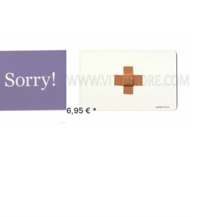
R PRODUCTS
REMEMBER PRODUCTS
tücksbrettchen
Frühstücksbrettchen
Für
Angeschlagene
ertig, Lieferzeit 1-3 Werktage.
Sofort versandfertig, Lieferzeit 1-3 Werktage.
6,95 € *
Sie ENTER
Drücken Sie ENTER
 Optionen
für mehr Optionen
zu
zu
sbrettchen
Frühstücksbrettchen
s you
Stein im Brett