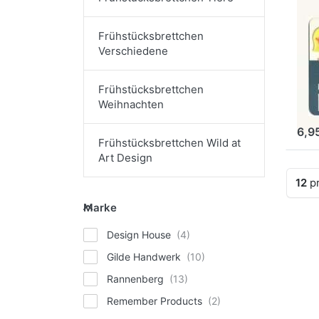
GIL
Fr
Frühstücksbrettchen
Mä
Verschiedene
st
im
Frühstücksbrettchen
Weihnachten
Ar
6,9
Frühstücksbrettchen Wild at
Art Design
Erge
12
pr
Marke
Marke
Design House
Gilde Handwerk
Rannenberg
Remember Products