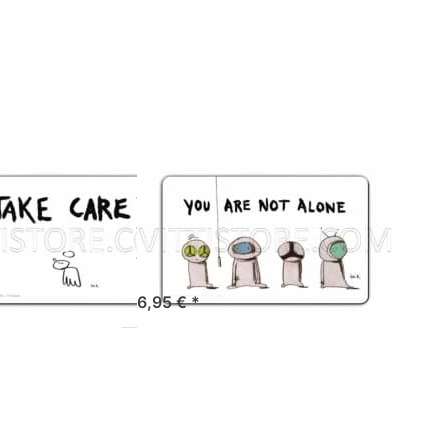
zu
zu
sbrettchen
Frühstücksbrettchen
 Care
You Are Not Alone
ERG
RANNENBERG
tücksbrettchen
Frühstücksbrettchen
Care
You Are Not
Alone
ertig, Lieferzeit 1-3 Werktage.
Artikel derzeit nicht verfügbar.
6,95 € *
Sie ENTER
Drücken Sie ENTER
 Optionen
für mehr Optionen
zu
zu
sbrettchen
Frühstücksbrettchen
rry
Für Angeschlagene