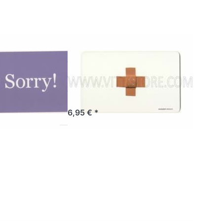
R PRODUCTS
REMEMBER PRODUCTS
tücksbrettchen
Frühstücksbrettchen
Für
Angeschlagene
ertig, Lieferzeit 1-3 Werktage.
Sofort versandfertig, Lieferzeit 1-3 Werktage.
6,95 € *
Sie ENTER
Drücken Sie ENTER
 Optionen
für mehr Optionen
zu
zu
sbrettchen
Frühstücksbrettchen
s you
Stein im Brett