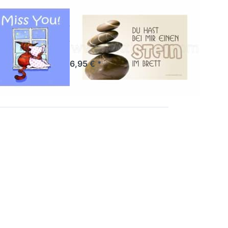
tücksbrettchen
GILDE HANDWERK
Frühstücksbrettchen
you
Stein im Brett
ertig, Lieferzeit 1-3 Werktage.
Sofort versandfertig, Lieferzeit 1-3 Werktage.
6,95 € *