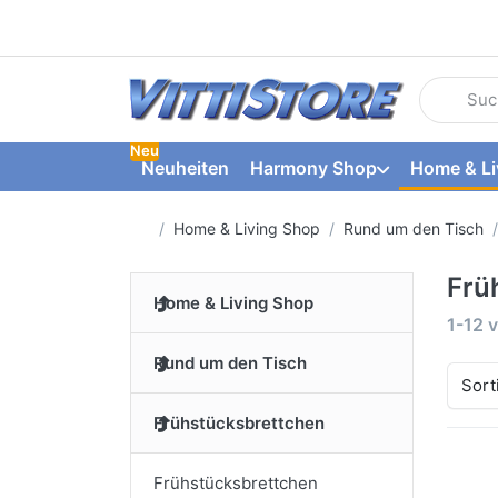
Geben Sie
Neu
Neuheiten
Harmony Shop
Home & Li
Startseite
Home & Living Shop
Rund um den Tisch
Frü
Home & Living Shop
Suche
1-12
v
Rund um den Tisch
Sort
Frühstücksbrettchen
Frühstücksbrettchen
Dr
fü