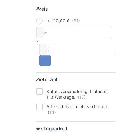
Preis
Preis
bis 10,00 €
von
Preisspanne
-
bis
Lieferzeit
Lieferzeit
Sofort versandfertig, Lieferzeit
1-3 Werktage.
Artikel derzeit nicht verfügbar.
Verfügbarkeit
Verfügbarkeit