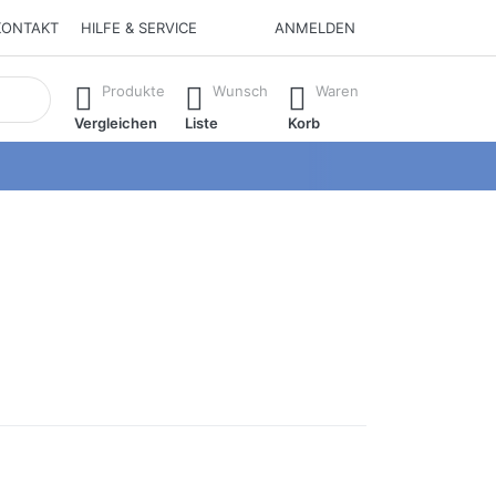
KONTAKT
HILFE & SERVICE
ANMELDEN
isch erste Ergebnisse. Drücken Sie die Eingabetaste, um alle 
Produkte
Wunsch
Waren
Vergleichen
Liste
Korb
Sie ENTER
Drücken Sie ENTER
 Optionen
für mehr Optionen