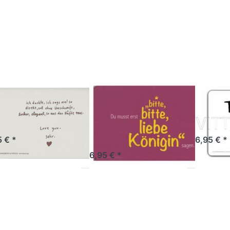
zu
zu
hstücksbrettchen
Frühstücksbrettchen
Frühstück
Love you sehr
Bitte, bitte, liebe
Take
Königin
NENBERG
RANNENBERG
RANNENB
ühstücksbrettchen
Frühstücksbrettchen
Frühs
ve you sehr
Bitte, bitte,
Take 
liebe Königin
tikel derzeit nicht verfügbar.
Sofort versandf
5 € *
6,95 € *
Artikel derzeit nicht verfügbar.
6,95 € *
ücken Sie ENTER
Drücken Sie ENTER
Drücken 
r mehr Optionen
für mehr Optionen
für mehr
zu
zu
hstücksbrettchen
Frühstücksbrettchen
Frühstück
bist wundervoll!
Mag Dich!
So