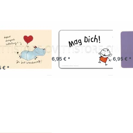
NENBERG
RANNENBERG
REMEMBE
ühstücksbrettchen
Frühstücksbrettchen
Frühs
 bist
Mag Dich!
Sorry
ndervoll!
Sofort versandfertig, Lieferzeit 1-3 Werktage.
Sofort versandf
6,95 € *
6,95 € *
tikel derzeit nicht verfügbar.
5 € *
ücken Sie ENTER
Drücken Sie ENTER
Drücken 
r mehr Optionen
für mehr Optionen
für mehr
zu
zu
hstücksbrettchen
Frühstücksbrettchen
Frühstück
Männer stehen
Für Dich
Mis
immer im..