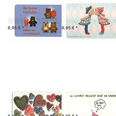
DESIGN HOUSE
RANNENBERG
Frühstücksbrettchen
Frühstücksbrettch
Liebhabär
Küsschen
Sofort versandfertig, Lieferzeit 1-3 Werktage.
Artikel derzeit nicht verfügbar.
6,95 € *
6,95 € *
Drücken Sie ENTER
Drücken Sie ENTER
für mehr Optionen
für mehr Optionen
zu
zu
Frühstücksbrettchen
Frühstücksbrettchen
Herzenssache
Du bist toll
RANNENBERG
RANNENBERG
Frühstücksbrettchen
Frühstücksbrettch
Herzenssache
Du bist toll
Artikel derzeit nicht verfügbar.
Artikel derzeit nicht verfügbar.
6,95 € *
6,95 € *