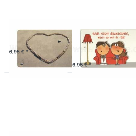
Frühstücksbrettchen
GILDE HANDWERK
Frühstücksbrettch
Sandherz
Rede nicht
Artikel derzeit nicht verfügbar.
dazwischen...
6,95 € *
Artikel derzeit nicht verfügbar.
6,95 € *
Drücken Sie ENTER
Drücken Sie ENTER
für mehr Optionen
für mehr Optionen
zu
zu
Frühstücksbrettchen
Frühstücksbrettchen
Liebhabär
Küsschen