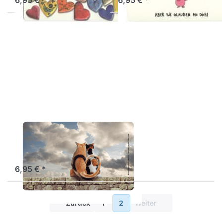
Drücken Sie ENTER
für mehr Optionen
zu
Frühstücksbrettchen
Auf der Mauer
RANNENBERG
Frühstücksbrettchen
Auf der Mauer
Artikel derzeit nicht verfügbar.
6,95 € *
Zurück
1
2
Weiter