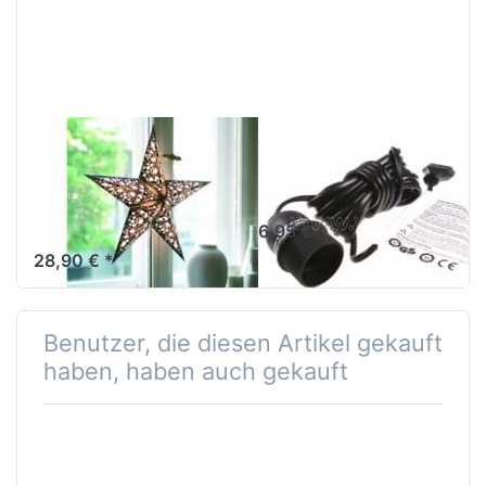
zu
Verstromung
starlightz
schwarz 4 m
table
stand
Lampenfuß
M
EARTH FRIENDLY
EARTH FRIENDLY
starlightz table
Verstromung
stand
schwarz 4 m
Lampenfuß M
6,95 € *
28,90 € *
Benutzer, die diesen Artikel gekauft
haben, haben auch gekauft