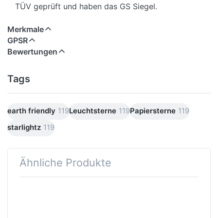
TÜV geprüft und haben das GS Siegel.
Merkmale
GPSR
Bewertungen
Tags
earth friendly
119
Leuchtsterne
119
Papiersterne
119
starlightz
119
Ähnliche Produkte
Drücken
Drücken Sie
Sie ENTER
ENTER für
für mehr
mehr
Optionen
Optionen zu