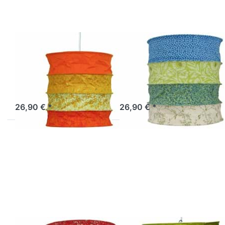
LOKTA
LOKTA
Lokta
Lokta
Lampenschirm
Lampenschirm
Bari orange
Lima
Artikel derzeit nicht verfügbar.
Sofort versandfertig, Lieferzeit 1-3 Werktage.
26,90 € *
26,90 € *
Drücken Sie
Drücken Sie
ENTER für
ENTER für
mehr
mehr
Optionen zu
Optionen zu
Lokta
Lokta
Lampenschirm
Lampenschirm
Malaga
Ireland grün-
natur