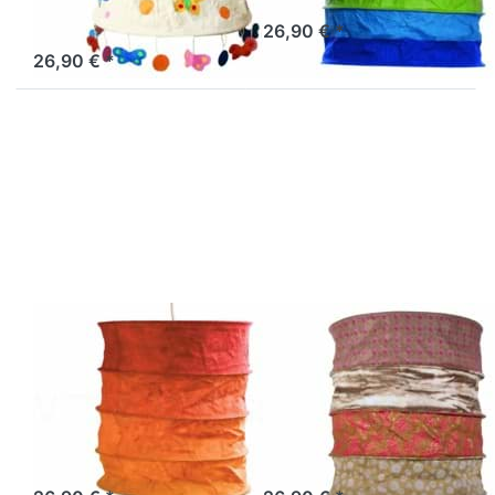
natur
Sofort versandfertig, Lieferzeit 1-3 Werktage.
26,90 € *
Sofort versandfertig, Lieferzeit 1-3 Werktage.
26,90 € *
Drücken Sie
Drücken Sie
ENTER für
ENTER für
mehr
mehr
Optionen zu
Optionen zu
Lokta
Lokta
Lampenschirm
Lampenschirm
Nevada rot-
Island natur-
orange
braun
LOKTA
LOKTA
Lokta
Lokta
Lampenschirm
Lampenschirm
Nevada rot-
Island natur-
orange
braun
Artikel derzeit nicht verfügbar.
Sofort versandfertig, Lieferzeit 1-3 Werktage.