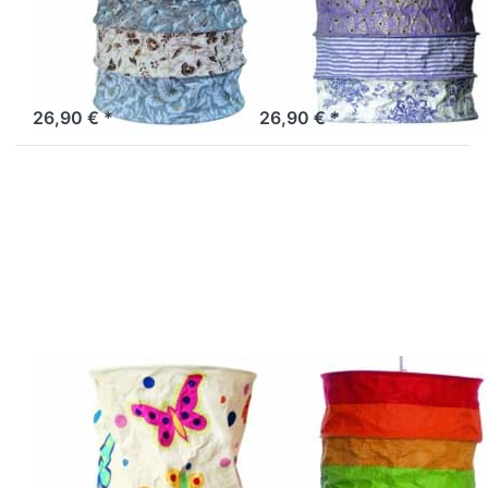
Lampenschirm
Lampenschirm
Samara
Provence lila-
schwarz-blau
natur
Sofort versandfertig, Lieferzeit 1-3 Werktage.
Artikel derzeit nicht verfügbar.
26,90 € *
26,90 € *
Drücken Sie
Drücken Sie
ENTER für
ENTER für
mehr
mehr
Optionen zu
Optionen zu
Lokta
Lokta
Lampenschirm
Lampenschirm
Schmetterling
Regenbogen
natur
LOKTA
LOKTA
Lokta
Lokta
Lampenschirm
Lampenschirm
Schmetterling
Regenbogen