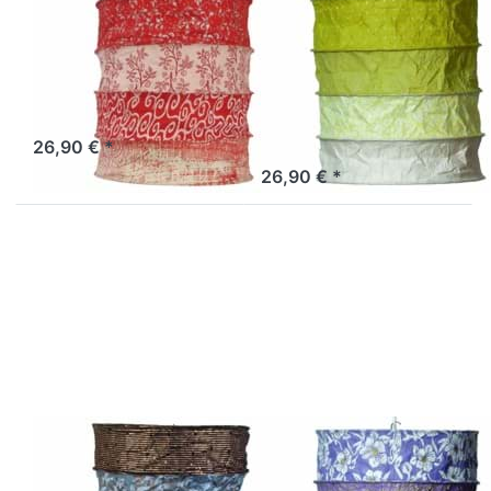
LOKTA
LOKTA
Lokta
Lokta
Lampenschirm
Lampenschirm
Malaga
Ireland grün-
natur
Sofort versandfertig, Lieferzeit 1-3 Werktage.
26,90 € *
Sofort versandfertig, Lieferzeit 1-3 Werktage.
26,90 € *
Drücken Sie
Drücken Sie
ENTER für
ENTER für
mehr
mehr
Optionen zu
Optionen zu
Lokta
Lokta
Lampenschirm
Lampenschirm
Samara
Provence lila-
schwarz-blau
natur
LOKTA
LOKTA
Lokta
Lokta