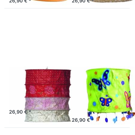
26,90 € *
26,90 € *
Drücken Sie
Drücken Sie
ENTER für
ENTER für
mehr
mehr
Optionen zu
Optionen zu
Lokta
Lokta
Lampenschirm
Lampenschirm
Briton rot-
Schmetterling
weiß
grün
LOKTA
LOKTA
Lokta
Lokta
Lampenschirm
Lampenschirm
Briton rot-weiß
Schmetterling
grün
Sofort versandfertig, Lieferzeit 1-3 Werktage.
26,90 € *
Sofort versandfertig, Lieferzeit 1-3 Werktage.
26,90 € *