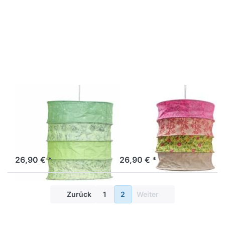
Drücken Sie
Drücken Sie
ENTER für
ENTER für
mehr
mehr
Optionen zu
Optionen zu
Lokta
Lokta
Lampenschirm
Lampenschirm
Skagen
Cadiz
LOKTA
LOKTA
Lokta
Lokta
Lampenschirm
Lampenschirm
Skagen
Cadiz
Sofort versandfertig, Lieferzeit 1-3 Werktage.
Sofort versandfertig, Lieferzeit 1-3 Werktage.
26,90 € *
26,90 € *
Zurück
1
2
Weiter