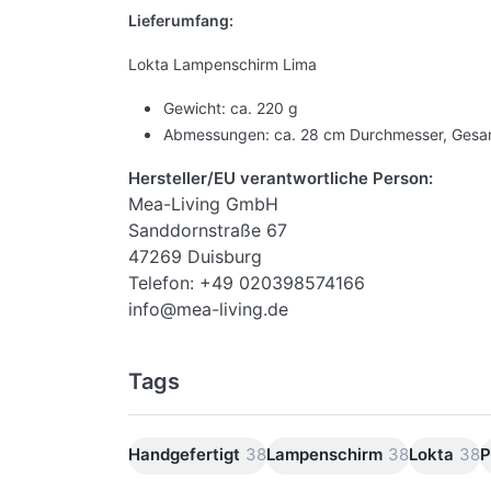
Lieferumfang:
Lokta Lampenschirm Lima
Gewicht: ca. 220 g
Abmessungen: ca. 28 cm Durchmesser, Gesa
Hersteller/EU verantwortliche Person:
Mea-Living GmbH
Sanddornstraße 67
47269 Duisburg
Telefon: +49 020398574166
info@mea-living.de
Tags
Handgefertigt
38
Lampenschirm
38
Lokta
38
P