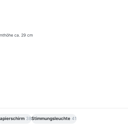
mthöhe ca. 29 cm
apierschirm
38
Stimmungsleuchte
41