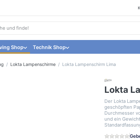
 einen Suchbegriff ein. Während Sie tippen, erscheinen automat
ving Shop
Technik Shop
ng
Lokta Lampenschirme
Lokta Lampenschirm Lima
Lokta L
Der Lokta Lampe
geschöpften Pap
Durchmesser vo
und ein Gewicht 
Standardfassun
Gebe