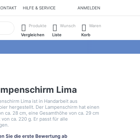
KONTAKT
HILFE & SERVICE
ANMELDEN
isch erste Ergebnisse. Drücken Sie die Eingabetaste, um alle 
Produkte
Wunsch
Waren
Vergleichen
Liste
Korb
ampenschirm Lima
nschirm Lima ist in Handarbeit aus
ier hergestellt. Der Lampenschirm hat einen
n ca. 28 cm, eine Gesamthöhe von ca. 29 cm
von ca. 220 g. Er passt für alle
gen.
n Sie die erste Bewertung ab