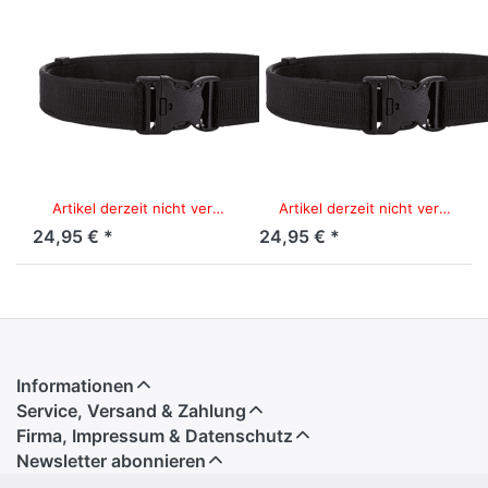
TACFIRST
TACFIRST
TacFirst
TacFirst
System-Koppel
System-Koppel
5 cm breit mit
5 cm breit mit
Innengürtel,
Innengürtel,
Schwarz, Größe
Schwarz, Größe
XL
XXL
Artikel derzeit nicht verfügbar.
Artikel derzeit nicht verfügbar.
24,95 € *
24,95 € *
Informationen
Service, Versand & Zahlung
Firma, Impressum & Datenschutz
Newsletter abonnieren