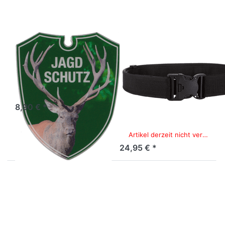
cm breit
mit
Innengürtel,
Schwarz,
Größe L
TACFIRST
TACFIRST
Wappenschild
TacFirst
Jagdschutz
System-Koppel
Hubertushirsch
5 cm breit mit
Innengürtel,
Sofort versandfertig, Lieferzeit 1-3 Werktage.
Schwarz, Größe
8,90 € *
L
Artikel derzeit nicht verfügbar.
24,95 € *
Drücken Sie
Drücken Sie
ENTER für
ENTER für
mehr
mehr
Optionen zu
Optionen zu
Wappenschild
Wappenschild
Veterinär im
Rettungshelfer
Einsatz
im Einsatz