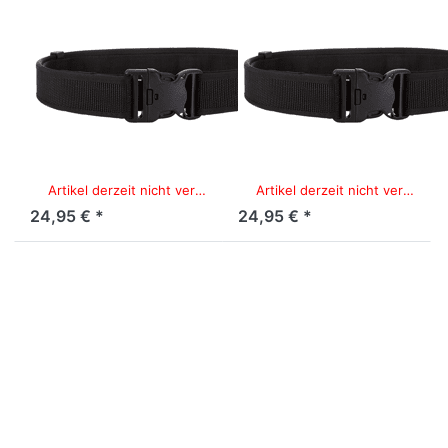
TACFIRST
TACFIRST
TacFirst
TacFirst
System-Koppel
System-Koppel
5 cm breit mit
5 cm breit mit
Innengürtel,
Innengürtel,
Schwarz, Größe
Schwarz, Größe
M
S
Artikel derzeit nicht verfügbar.
Artikel derzeit nicht verfügbar.
24,95 € *
24,95 € *
Drücken
Drücken
Sie ENTER
Sie ENTER
für mehr
für mehr
Optionen
Optionen
zu TacFirst
zu TacFirst
System-
System-
Koppel 5
Koppel 5
cm breit
cm breit
mit
mit
Innengürtel,
Innengürtel,
Schwarz,
Schwarz,
Größe XL
Größe XXL