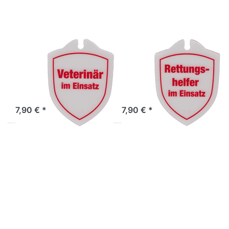
TACFIRST
TACFIRST
Wappenschild
Wappenschild
Veterinär im
Rettungshelfer
Einsatz
im Einsatz
Sofort versandfertig, Lieferzeit 1-3 Werktage.
Sofort versandfertig, Lieferzeit 1-3 Werktage.
7,90 € *
7,90 € *
Drücken
Drücken
Sie ENTER
Sie ENTER
für mehr
für mehr
Optionen
Optionen
zu TacFirst
zu TacFirst
System-
System-
Koppel 5
Koppel 5
cm breit
cm breit
mit
mit
Innengürtel,
Innengürtel,
Schwarz,
Schwarz,
Größe M
Größe S