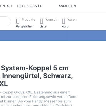
KONTAKT
HILFE & SERVICE
ANMELDEN
isch erste Ergebnisse. Drücken Sie die Eingabetaste, um alle 
Produkte
Wunsch
Waren
Vergleichen
Liste
Korb
t System-Koppel 5 cm
t Innengürtel, Schwarz,
XXL
m-Koppel Größe XXL. Bestehend aus einem
tel zur besseren Fixierung sowie versteiftem
mit können Sie vom Handy, Messer bis zum
c. alles schnell an- und ablegen. Gesichert