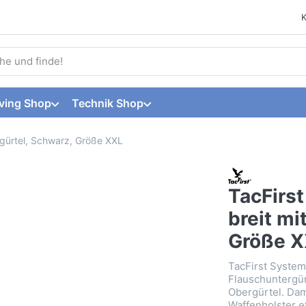
 einen Suchbegriff ein. Während Sie tippen, erscheinen automat
ving Shop
Technik Shop
ngürtel, Schwarz, Größe XXL
TacFirs
breit mi
Größe 
TacFirst Syste
Flauschuntergür
Obergürtel. Da
Waffenholster et