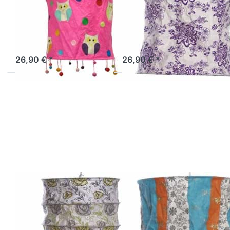
Lokta
Lokta
Lampenschirm
Lampenschirm
Eule pink
Samos natur-lila
Sofort versandfertig, Lieferzeit 1-3 Werktage.
Sofort versandfertig, Lieferzeit 1-3 Werktage.
26,90 € *
26,90 € *
Drücken Sie
Drücken Sie
ENTER für
ENTER für
mehr
mehr
Optionen zu
Optionen zu
Lokta
Lokta
Lampenschirm
Lampenschirm
Rosado natur-
Delhi orange-
lila-grün
türkis
LOKTA
LOKTA
Lokta
Lokta
Lampenschirm
Lampenschirm
Rosado natur-
Delhi orange-