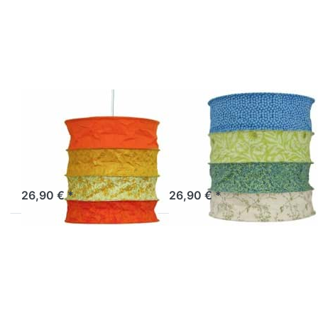
Optionen zu
Optionen zu
Lokta
Lokta
Lampenschirm
Lampenschirm
Bari orange
Lima
LOKTA
LOKTA
Lokta
Lokta
Lampenschirm
Lampenschirm
Bari orange
Lima
Artikel derzeit nicht verfügbar.
Sofort versandfertig, Lieferzeit 1-3 Werktage.
26,90 € *
26,90 € *
Drücken Sie
Drücken Sie
ENTER für
ENTER für
mehr
mehr
Optionen zu
Optionen zu
Lokta
Lokta
Lampenschirm
Lampenschirm
Haiti rosa-
Eule natur
türkis