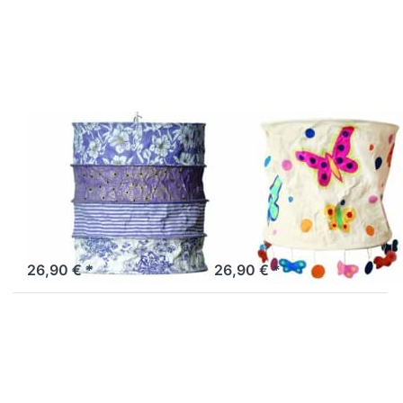
Optionen zu
Optionen zu
Lokta
Lokta
Lampenschirm
Lampenschirm
Provence lila-
Schmetterling
natur
natur
LOKTA
LOKTA
Lokta
Lokta
Lampenschirm
Lampenschirm
Provence lila-
Schmetterling
natur
natur
Artikel derzeit nicht verfügbar.
Sofort versandfertig, Lieferzeit 1-3 Werktage.
26,90 € *
26,90 € *
Drücken Sie
Drücken Sie
ENTER für
ENTER für
mehr
mehr
Optionen zu
Optionen zu
Lokta
Lokta
Lampenschirm
Lampenschirm
Samara
Ireland grün-