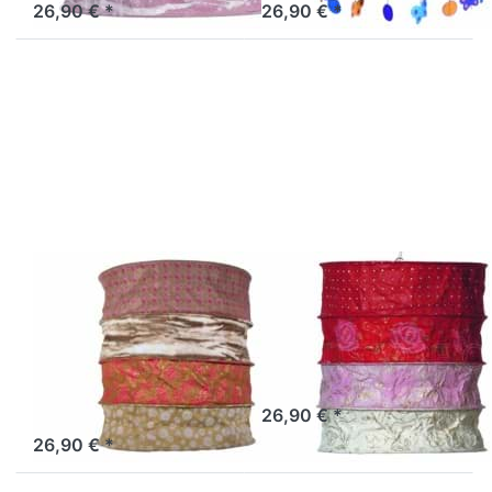
26,90 € *
26,90 € *
Drücken Sie
Drücken Sie
ENTER für
ENTER für
mehr
mehr
Optionen zu
Optionen zu
Lokta
Lokta
Lampenschirm
Lampenschirm
Island natur-
Briton rot-
braun
weiß
LOKTA
LOKTA
Lokta
Lokta
Lampenschirm
Lampenschirm
Island natur-
Briton rot-weiß
braun
Sofort versandfertig, Lieferzeit 1-3 Werktage.
26,90 € *
Sofort versandfertig, Lieferzeit 1-3 Werktage.
26,90 € *