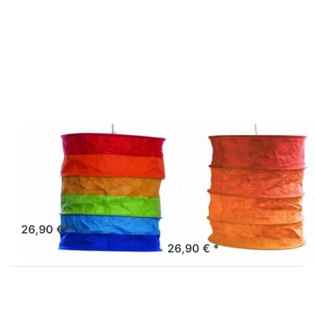
Drücken Sie
Drücken Sie
ENTER für
ENTER für
mehr
mehr
Optionen zu
Optionen zu
Lokta
Lokta
Lampenschirm
Lampenschirm
Regenbogen
Nevada rot-
orange
LOKTA
LOKTA
Lokta
Lokta
Lampenschirm
Lampenschirm
Regenbogen
Nevada rot-
orange
Sofort versandfertig, Lieferzeit 1-3 Werktage.
26,90 € *
Artikel derzeit nicht verfügbar.
26,90 € *
Drücken Sie
Drücken Sie
ENTER für
ENTER für
mehr
mehr