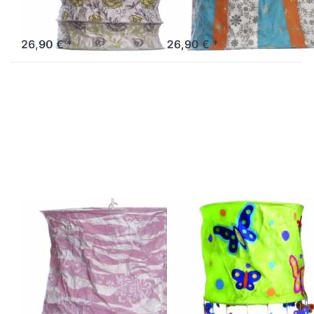
lila-grün
türkis
Sofort versandfertig, Lieferzeit 1-3 Werktage.
Sofort versandfertig, Lieferzeit 1-3 Werktage.
26,90 € *
26,90 € *
Drücken Sie
Drücken Sie
ENTER für
ENTER für
mehr
mehr
Optionen zu
Optionen zu
Lokta
Lokta
Lampenschirm
Lampenschirm
Manacara
Schmetterling
rosa-weiß
grün
LOKTA
LOKTA
Lokta
Lokta
Lampenschirm
Lampenschirm
Manacara rosa-
Schmetterling
weiß
grün
Sofort versandfertig, Lieferzeit 1-3 Werktage.
Sofort versandfertig, Lieferzeit 1-3 Werktage.