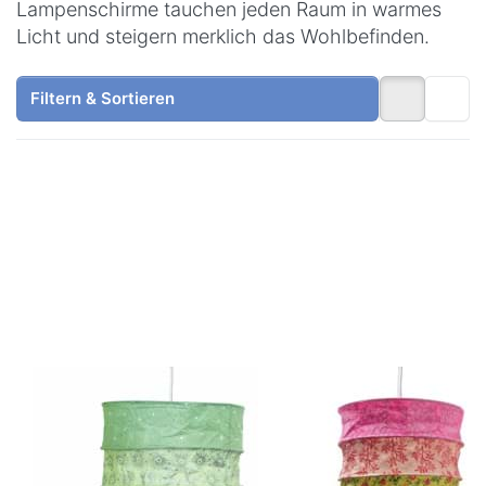
Lampenschirme tauchen jeden Raum in warmes
Licht und steigern merklich das Wohlbefinden.
Filtern & Sortieren
Drücken Sie
Drücken Sie
ENTER für
ENTER für
mehr
mehr
Optionen zu
Optionen zu
Lokta
Lokta
Lampenschirm
Lampenschirm
Skagen
Cadiz
LOKTA
LOKTA
Lokta
Lokta
Lampenschirm
Lampenschirm
Skagen
Cadiz