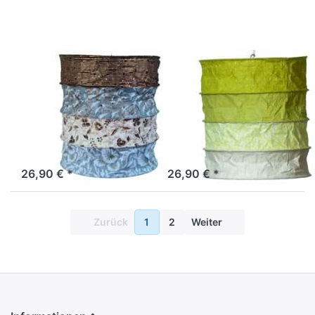
schwarz-blau
natur
LOKTA
LOKTA
Lokta
Lokta
Lampenschirm
Lampenschirm
Samara
Ireland grün-
schwarz-blau
natur
Sofort versandfertig, Lieferzeit 1-3 Werktage.
Sofort versandfertig, Lieferzeit 1-3 Werktage.
26,90 € *
26,90 € *
Zurück
1
2
Weiter