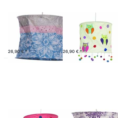
LOKTA
LOKTA
Lokta
Lokta
Lampenschirm
Lampenschirm
Haiti rosa-türkis
Eule natur
Sofort versandfertig, Lieferzeit 1-3 Werktage.
Sofort versandfertig, Lieferzeit 1-3 Werktage.
26,90 € *
26,90 € *
Drücken Sie
Drücken Sie
ENTER für
ENTER für
mehr
mehr
Optionen zu
Optionen zu
Lokta
Lokta
Lampenschirm
Lampenschirm
Eule pink
Samos natur-
lila
LOKTA
LOKTA