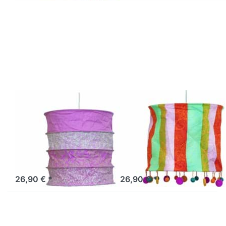
Drücken Sie
Drücken Sie
ENTER für
ENTER für
mehr
mehr
Optionen zu
Optionen zu
Lokta
Lokta
Lampenschirm
Lampenschirm
Valence rosa-
Mumbai bunt
weiß
gestreift
LOKTA
LOKTA
Lokta
Lokta
Lampenschirm
Lampenschirm
Valence rosa-
Mumbai bunt
weiß
gestreift
Sofort versandfertig, Lieferzeit 1-3 Werktage.
Sofort versandfertig, Lieferzeit 1-3 Werktage.
26,90 € *
26,90 € *
Drücken Sie
Drücken Sie
ENTER für
ENTER für
mehr
mehr