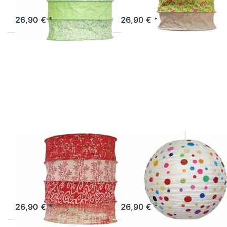
Sofort versandfertig, Lieferzeit 1-3 Werktage.
Sofort versandfertig, Lieferzeit 1-3 Werktage.
26,90 € *
26,90 € *
Drücken Sie
Drücken Sie
ENTER für
ENTER für
mehr
mehr
Optionen zu
Optionen zu
Lokta
Lokta
Lampenschirm
Lampenschirm
Malaga
Rimini
LOKTA
LOKTA
Lokta
Lokta
Lampenschirm
Lampenschirm
Malaga
Rimini
Sofort versandfertig, Lieferzeit 1-3 Werktage.
Artikel derzeit nicht verfügbar.
26,90 € *
26,90 € *