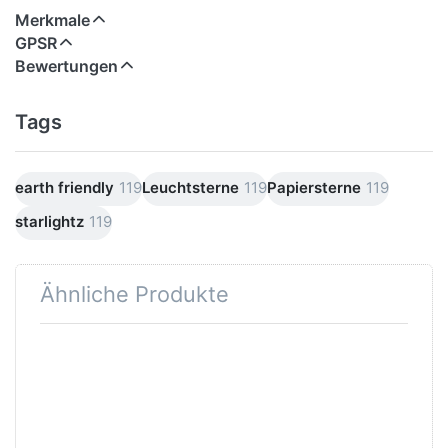
Merkmale
GPSR
Bewertungen
Tags
earth friendly
119
Leuchtsterne
119
Papiersterne
119
starlightz
119
Ähnliche Produkte
Drücken Sie
Drücken Sie
ENTER für
ENTER für
mehr
mehr
Optionen zu
Optionen zu
Verstromung
Verstromung
schwarz 4 m
weiß 4 m