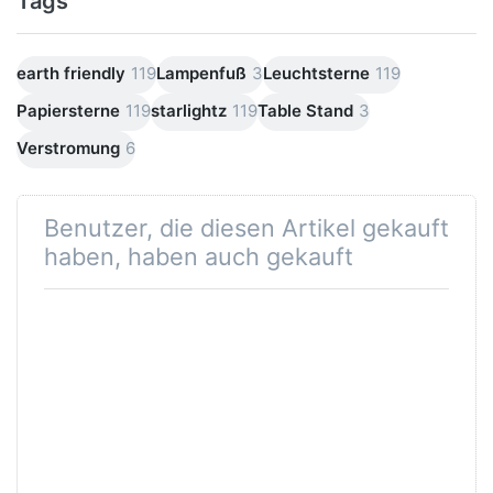
Tags
earth friendly
119
Lampenfuß
3
Leuchtsterne
119
Papiersterne
119
starlightz
119
Table Stand
3
Verstromung
6
Benutzer, die diesen Artikel gekauft
haben, haben auch gekauft