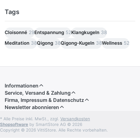
Tags
Cloisonné
29
Entspannung
52
Klangkugeln
38
Meditation
38
Qigong
38
Qigong-Kugeln
38
Wellness
52
Informationen
Service, Versand & Zahlung
Firma, Impressum & Datenschutz
Newsletter abonnieren
* Alle Preise inkl. MwSt., zzgl.
Versandkosten
Shopsoftware
by SmartStore AG © 2026
Copyright © 2026 VittiStore. Alle Rechte vorbehalten.