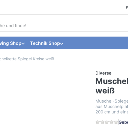
 einen Suchbegriff ein. Während Sie tippen, erscheinen automat
ving Shop
Technik Shop
helkette Spiegel Kreise weiß
Diverse
Muschel
weiß
Muschel-Spiegel
aus Muschelplät
200 cm und eine
Gebe