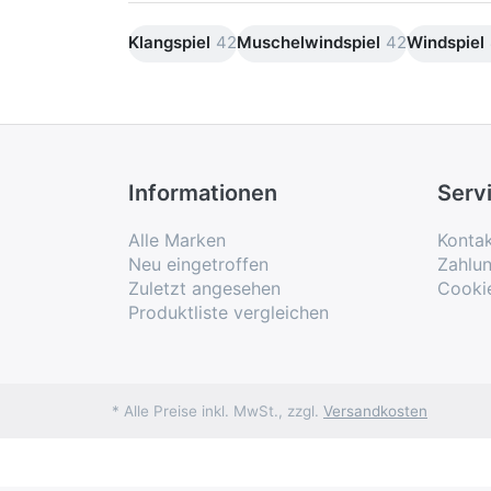
Klangspiel
42
Muschelwindspiel
42
Windspiel
Informationen
Serv
Alle Marken
Konta
Neu eingetroffen
Zahlu
Zuletzt angesehen
Cooki
Produktliste vergleichen
* Alle Preise inkl. MwSt., zzgl.
Versandkosten