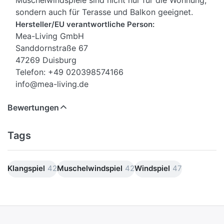
Muschelwindspiele sind nicht nur für die Wohnung,
sondern auch für Terasse und Balkon geeignet.
Hersteller/EU verantwortliche Person:
Mea-Living GmbH
Sanddornstraße 67
47269 Duisburg
Telefon: +49 020398574166
info@mea-living.de
Bewertungen
Tags
Klangspiel
42
Muschelwindspiel
42
Windspiel
47