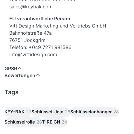
sales@keybak.com
EU verantwortliche Person:
VittiDesign Marketing und Vertriebs GmbH
Bahnhofstraße 47a
76751 Jockgrim
Telefon: +049 7271 981586
info@vittidesign.com
GPSR
Bewertungen
Tags
KEY-BAK
27
Schlüssel-Jojo
28
Schlüsselanhänger
28
Schlüsselrolle
28
T-REIGN
24