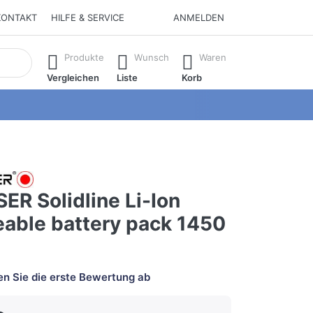
KONTAKT
HILFE & SERVICE
ANMELDEN
isch erste Ergebnisse. Drücken Sie die Eingabetaste, um alle 
Produkte
Wunsch
Waren
Vergleichen
Liste
Korb
ER Solidline Li-Ion
eable battery pack 1450
n Sie die erste Bewertung ab