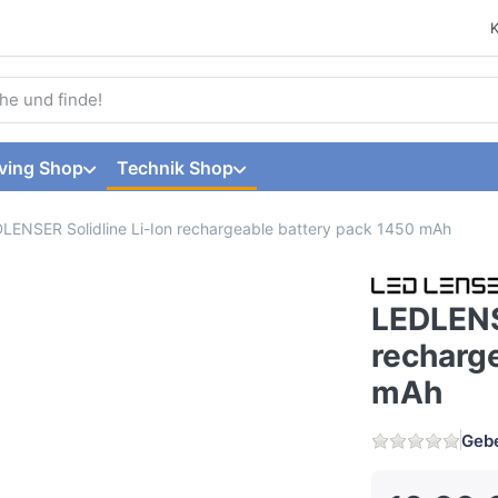
 einen Suchbegriff ein. Während Sie tippen, erscheinen automat
ving Shop
Technik Shop
LENSER Solidline Li-Ion rechargeable battery pack 1450 mAh
LEDLENS
recharg
mAh
Gebe