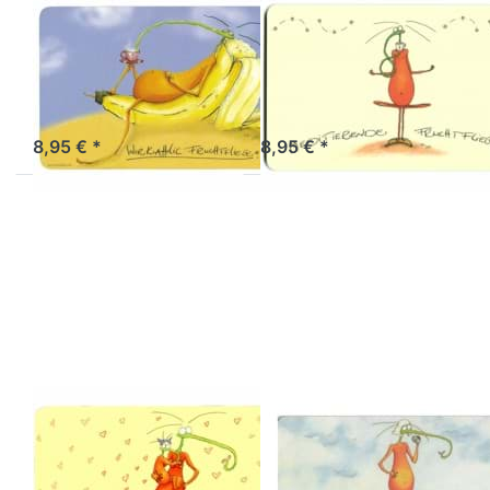
ATELIER VITTINGHOFF
ATELIER VITTINGHOFF
Frühstücksbrettchen
Frühstücksbrettch
Workaholic-
meditierende
Fruchtfliege
Fruchtfliege
Sofort versandfertig, Lieferzeit 1-3 Werktage.
Sofort versandfertig, Lieferzeit 1-3 Werktage.
8,95 € *
8,95 € *
Drücken Sie ENTER
Drücken Sie ENTER
für mehr Optionen
für mehr Optionen
zu
zu
Frühstücksbrettchen
Frühstücksbrettchen
Mutti-Fruchtfliege
Papa Fruchtfliege
ATELIER VITTINGHOFF
ATELIER VITTINGHOFF
Frühstücksbrettchen
Frühstücksbrettch
Mutti-
Papa