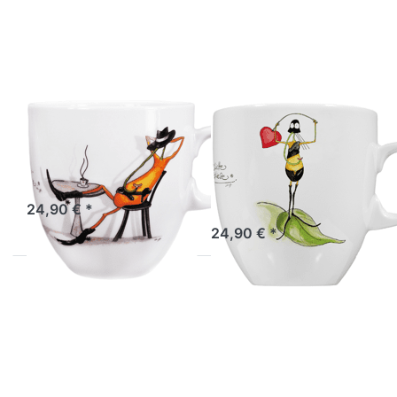
zu Tasse Al
zu Tasse
Capone
Gefährliche
Fruchtfliege
Fruchtfliege
ATELIER VITTINGHOFF
ATELIER VITTINGHOFF
Tasse Al Capone
Tasse
Fruchtfliege
Gefährliche
Fruchtfliege
Sofort versandfertig, Lieferzeit 1-3 Werktage.
24,90 € *
Sofort versandfertig, Lieferzeit 1-3 Werktage.
24,90 € *
Drücken Sie
Drücken Sie
ENTER für
ENTER für
mehr
mehr
Optionen
Optionen
zu Tasse
zu Tasse
Super
Scheiss
Fruchtfliege
drauf
Fruchtfliege