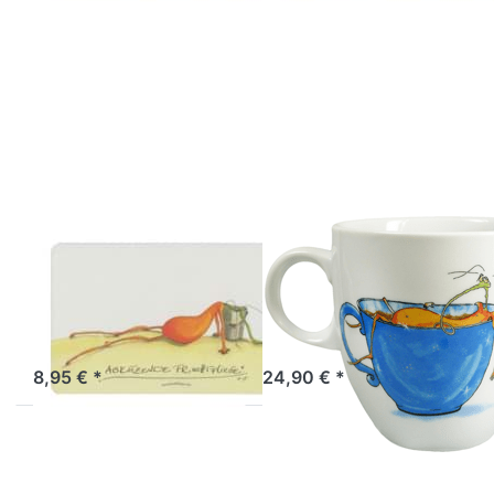
Drücken Sie ENTER
Drücken Sie
für mehr Optionen
ENTER für
zu
mehr Optionen
Frühstücksbrettchen
zu Tasse
abkotzende
Regenerierende
Fruchtfliege
Fruchtfliege
ATELIER VITTINGHOFF
ATELIER VITTINGHOFF
Frühstücksbrettchen
Tasse
abkotzende
Regenerierende
Fruchtfliege
Fruchtfliege
Sofort versandfertig, Lieferzeit 1-3 Werktage.
Artikel derzeit nicht verfügbar.
8,95 € *
24,90 € *
Drücken Sie
Drücken Sie
ENTER für
ENTER für
mehr
mehr
Optionen
Optionen