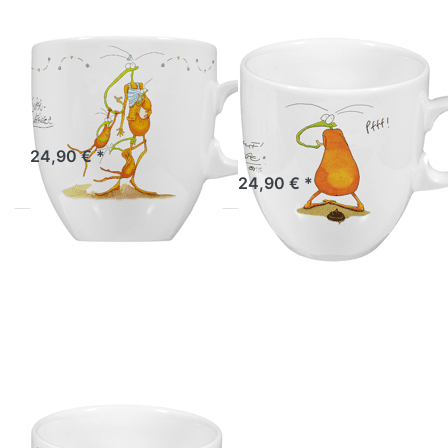
ATELIER VITTINGHOFF
ATELIER VITTINGHOFF
Tasse Super
Tasse Scheiss
Fruchtfliege
drauf
Fruchtfliege
Sofort versandfertig, Lieferzeit 1-3 Werktage.
24,90 € *
Sofort versandfertig, Lieferzeit 1-3 Werktage.
24,90 € *
Drücken Sie
ENTER für
mehr
Optionen zu
Tasse
Vergessliche
Fruchtfliege
ATELIER VITTINGHOFF
Tasse