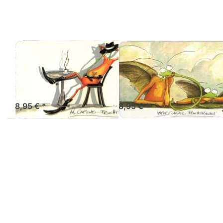
ATELIER VITTINGHOFF
ATELIER VITTINGHOFF
Frühstücksbrettchen
Frühstücksbrettch
AlCapone-
impertinente
Fruchtfliege
Fruchtfliege
Sofort versandfertig, Lieferzeit 1-3 Werktage.
Sofort versandfertig, Lieferzeit 1-3 Werktage.
8,95 € *
8,95 € *
Drücken Sie ENTER
Drücken Sie ENTER
für mehr Optionen
für mehr Optionen
zu
zu
Frühstücksbrettchen
Frühstücksbrettchen
Workaholic-
meditierende
Fruchtfliege
Fruchtfliege