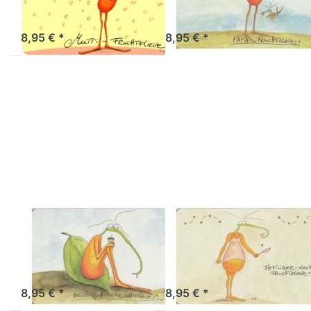
Fruchtfliege
Fruchtfliege
Sofort versandfertig, Lieferzeit 1-3 Werktage.
Sofort versandfertig, Lieferzeit 1-3 Werktage.
8,95 € *
8,95 € *
Drücken Sie ENTER
Drücken Sie ENTER
für mehr Optionen
für mehr Optionen
zu
zu
Frühstücksbrettchen
Frühstücksbrettchen
heute nicht
fett über Nacht
Fruchtfliege
Fruchtfliege
ATELIER VITTINGHOFF
ATELIER VITTINGHOFF
Frühstücksbrettchen
Frühstücksbrettch
heute nicht
fett über Nacht
Fruchtfliege
Fruchtfliege
Sofort versandfertig, Lieferzeit 1-3 Werktage.
Sofort versandfertig, Lieferzeit 1-3 Werktage.
8,95 € *
8,95 € *