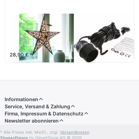
Lampenfuß
M
EARTH FRIENDLY
EARTH FRIENDLY
starlightz table
Verstromung
stand
schwarz 4 m
Lampenfuß M
6,95 € *
28,90 € *
Informationen
Service, Versand & Zahlung
Firma, Impressum & Datenschutz
Newsletter abonnieren
* Alle Preise inkl. MwSt., zzgl.
Versandkosten
Shopsoftware
by SmartStore AG © 2026