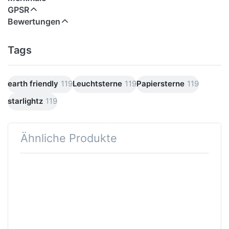
GPSR
Bewertungen
Tags
earth friendly
119
Leuchtsterne
119
Papiersterne
119
starlightz
119
Ähnliche Produkte
Drücken
Drücken Sie
Sie ENTER
ENTER für
für mehr
mehr
Optionen
Optionen zu
zu
Verstromung
starlightz
schwarz 4 m
table
stand