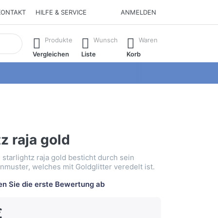
KONTAKT
HILFE & SERVICE
ANMELDEN
isch erste Ergebnisse. Drücken Sie die Eingabetaste, um alle 
Produkte
Wunsch
Waren
Vergleichen
Liste
Korb
tz raja gold
starlightz raja gold besticht durch sein
nmuster, welches mit Goldglitter veredelt ist.
n Sie die erste Bewertung ab
€