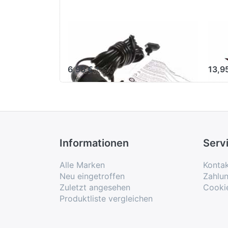
Verstromung
sta
schwarz 4 m
red
6,95 € *
13,9
Informationen
Serv
Alle Marken
Konta
Neu eingetroffen
Zahlu
Zuletzt angesehen
Cooki
Produktliste vergleichen