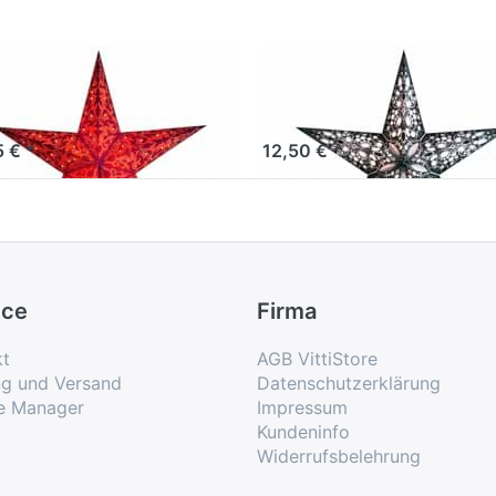
rlightz furnace
starlightz rani
/orange
black&white
5 € *
12,50 € *
ice
Firma
kt
AGB VittiStore
ng und Versand
Datenschutzerklärung
e Manager
Impressum
Kundeninfo
Widerrufsbelehrung