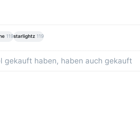
ne
119
starlightz
119
el gekauft haben, haben auch gekauft