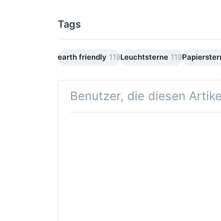
Tags
earth friendly
119
Leuchtsterne
119
Papierster
Benutzer, die diesen Artik