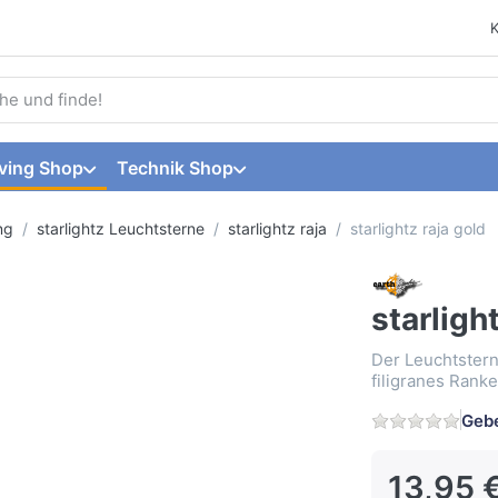
 einen Suchbegriff ein. Während Sie tippen, erscheinen automat
ving Shop
Technik Shop
ng
starlightz Leuchtsterne
starlightz raja
starlightz raja gold
starligh
Der Leuchtstern 
filigranes Ranke
Gebe
13,95 