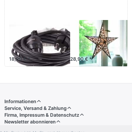
stand
Lampenfuß
M
EARTH FRIENDLY
EARTH FRIENDLY
Outdoor-
starlightz table
Verstromung 5
stand
m
Lampenfuß M
18,90 € *
28,90 € *
Informationen
Service, Versand & Zahlung
Firma, Impressum & Datenschutz
Newsletter abonnieren