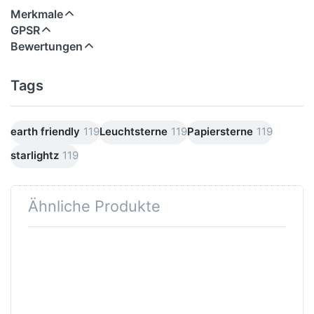
Merkmale
GPSR
Bewertungen
Tags
earth friendly
119
Leuchtsterne
119
Papiersterne
119
starlightz
119
Ähnliche Produkte
Drücken Sie
Drücken
ENTER für
Sie ENTER
mehr
für mehr
Optionen zu
Optionen
Outdoor-
zu
Verstromung
starlightz
5 m
table