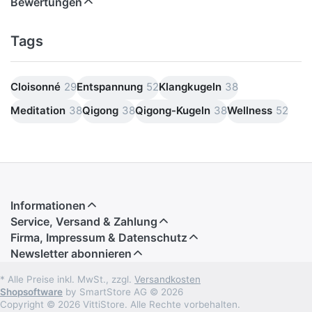
Bewertungen
Tags
Cloisonné
29
Entspannung
52
Klangkugeln
38
Meditation
38
Qigong
38
Qigong-Kugeln
38
Wellness
52
Informationen
Service, Versand & Zahlung
Firma, Impressum & Datenschutz
Newsletter abonnieren
* Alle Preise inkl. MwSt., zzgl.
Versandkosten
Shopsoftware
by SmartStore AG © 2026
Copyright © 2026 VittiStore. Alle Rechte vorbehalten.