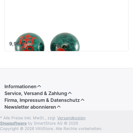
Qigong-Kugeln
Longlife grün ø
43 mm
9,95 € *
Informationen
Service, Versand & Zahlung
Firma, Impressum & Datenschutz
Newsletter abonnieren
* Alle Preise inkl. MwSt., zzgl.
Versandkosten
Shopsoftware
by SmartStore AG © 2026
Copyright © 2026 VittiStore. Alle Rechte vorbehalten.