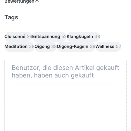
Bewertungen
Tags
Cloisonné
29
Entspannung
52
Klangkugeln
38
Meditation
38
Qigong
38
Qigong-Kugeln
38
Wellness
52
Benutzer, die diesen Artikel gekauft
haben, haben auch gekauft