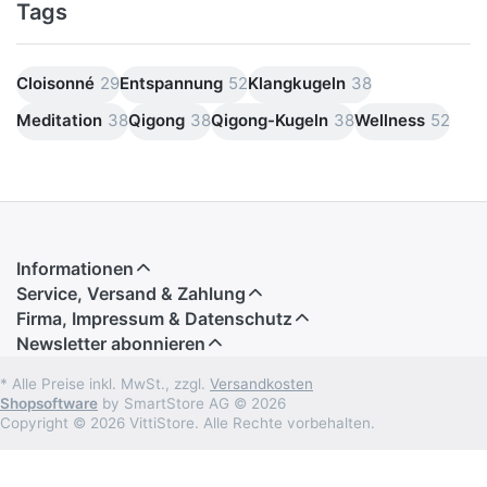
Tags
Cloisonné
29
Entspannung
52
Klangkugeln
38
Meditation
38
Qigong
38
Qigong-Kugeln
38
Wellness
52
Informationen
Service, Versand & Zahlung
Firma, Impressum & Datenschutz
Newsletter abonnieren
* Alle Preise inkl. MwSt., zzgl.
Versandkosten
Shopsoftware
by SmartStore AG © 2026
Copyright © 2026 VittiStore. Alle Rechte vorbehalten.