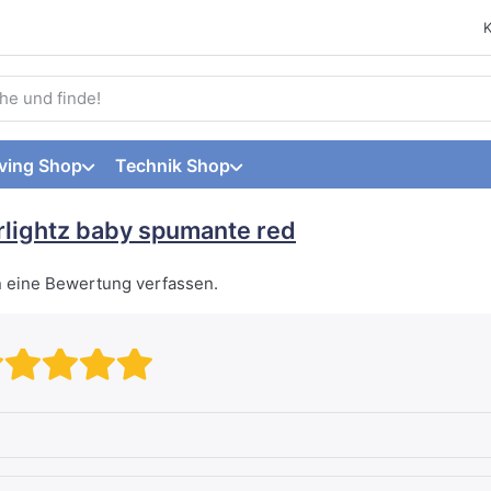
 einen Suchbegriff ein. Während Sie tippen, erscheinen automat
ving Shop
Technik Shop
rlightz baby spumante red
n eine Bewertung verfassen.
Bewertung: 1 von 5 Sternen. sc
Bewertung: 2 von 5 Sternen.
Bewertung: 3 von 5 Stern
Bewertung: 4 von 5 Ste
Bewertung: 5 von 5 S