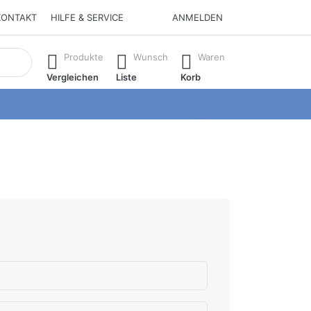
KONTAKT
HILFE & SERVICE
ANMELDEN
isch erste Ergebnisse. Drücken Sie die Eingabetaste, um alle 
Produkte
Wunsch
Waren
Vergleichen
Liste
Korb
hlecht
en.
rnen.
ternen. sehr gut