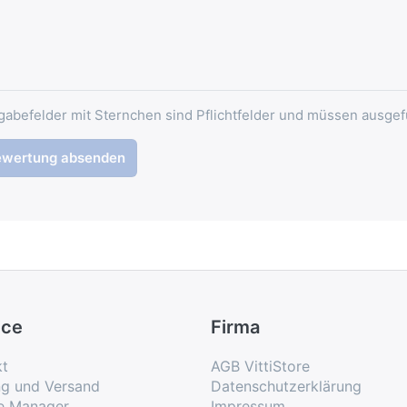
gabefelder mit Sternchen sind Pflichtfelder und müssen ausgef
ewertung absenden
ice
Firma
kt
AGB VittiStore
ng und Versand
Datenschutzerklärung
e Manager
Impressum