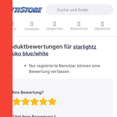
Geben Sie einen Suchbegriff ein. Währ
Vergleichen
Wunschliste
Warenkorb
Menü
Anmelden
Produktbewertungen für
starlightz
rokoko blue/white
Nur registrierte Benutzer können eine
Bewertung verfassen.
Ihre Bewertung?
Bewertung: 1 von 5 Stern
Bewertung: 2 von 5 St
Bewertung: 3 von 5 
Bewertung: 4 von 
Bewertung: 5 vo
Titel Ihrer Bewertung