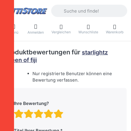
Geben Sie einen Suchbegriff ein. Währ
Vergleichen
Wunschliste
Warenkorb
Menü
Anmelden
Produktbewertungen für
starlightz
queen of fiji
Nur registrierte Benutzer können eine
Bewertung verfassen.
Ihre Bewertung?
Bewertung: 1 von 5 Stern
Bewertung: 2 von 5 St
Bewertung: 3 von 5 
Bewertung: 4 von 
Bewertung: 5 vo
Titel Ihrer Bewertung