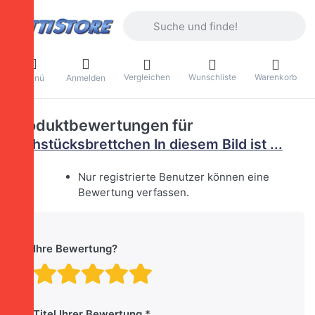
Geben Sie einen Suchbegriff ein. Währ
Vergleichen
Wunschliste
Warenkorb
Menü
Anmelden
Produktbewertungen für
Frühstücksbrettchen In diesem Bild ist ...
Nur registrierte Benutzer können eine
Bewertung verfassen.
Ihre Bewertung?
Bewertung: 1 von 5 Stern
Bewertung: 2 von 5 St
Bewertung: 3 von 5 
Bewertung: 4 von 
Bewertung: 5 vo
Titel Ihrer Bewertung