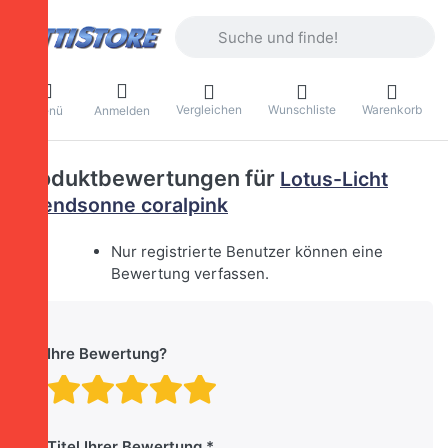
Geben Sie einen Suchbegriff ein. Währ
Vergleichen
Wunschliste
Warenkorb
Menü
Anmelden
Produktbewertungen für
Lotus-Licht
Abendsonne coralpink
Nur registrierte Benutzer können eine
Bewertung verfassen.
Ihre Bewertung?
Bewertung: 1 von 5 Stern
Bewertung: 2 von 5 St
Bewertung: 3 von 5 
Bewertung: 4 von 
Bewertung: 5 vo
Titel Ihrer Bewertung