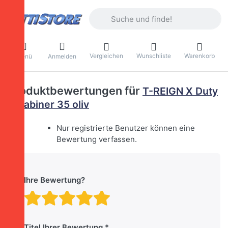
Geben Sie einen Suchbegriff ein. Währ
Vergleichen
Wunschliste
Warenkorb
Menü
Anmelden
Produktbewertungen für
T-REIGN X Duty
Karabiner 35 oliv
Nur registrierte Benutzer können eine
Bewertung verfassen.
Ihre Bewertung?
Bewertung: 1 von 5 Stern
Bewertung: 2 von 5 St
Bewertung: 3 von 5 
Bewertung: 4 von 
Bewertung: 5 vo
Titel Ihrer Bewertung