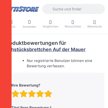
Geben Sie einen Suchbegriff ein. Währ
Vergleichen
Wunschliste
Warenkorb
Menü
Anmelden
Produktbewertungen für
Frühstücksbrettchen Auf der Mauer
Nur registrierte Benutzer können eine
Bewertung verfassen.
Ihre Bewertung?
Bewertung: 1 von 5 Stern
Bewertung: 2 von 5 St
Bewertung: 3 von 5 
Bewertung: 4 von 
Bewertung: 5 vo
Titel Ihrer Bewertung