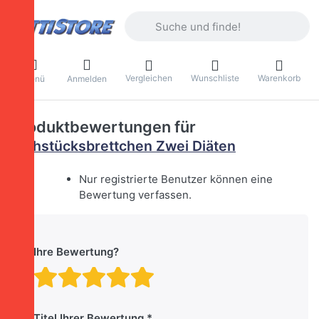
Geben Sie einen Suchbegriff ein. Währ
Vergleichen
Wunschliste
Warenkorb
Menü
Anmelden
Produktbewertungen für
Frühstücksbrettchen Zwei Diäten
Nur registrierte Benutzer können eine
Bewertung verfassen.
Ihre Bewertung?
Bewertung: 1 von 5 Stern
Bewertung: 2 von 5 St
Bewertung: 3 von 5 
Bewertung: 4 von 
Bewertung: 5 vo
Titel Ihrer Bewertung