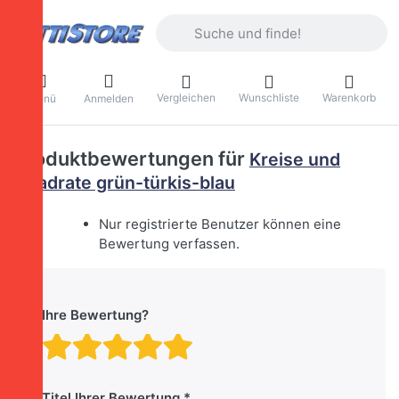
Geben Sie einen Suchbegriff ein. Währ
Vergleichen
Wunschliste
Warenkorb
Menü
Anmelden
Produktbewertungen für
Kreise und
Quadrate grün-türkis-blau
Nur registrierte Benutzer können eine
Bewertung verfassen.
Ihre Bewertung?
Bewertung: 1 von 5 Stern
Bewertung: 2 von 5 St
Bewertung: 3 von 5 
Bewertung: 4 von 
Bewertung: 5 vo
Titel Ihrer Bewertung