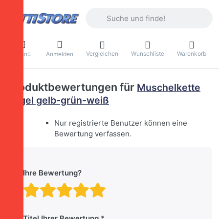
Geben Sie einen Suchbegriff ein. Währ
Vergleichen
Wunschliste
Warenkorb
Menü
Anmelden
Produktbewertungen für
Muschelkette
Vögel gelb-grün-weiß
Nur registrierte Benutzer können eine
Bewertung verfassen.
Ihre Bewertung?
Bewertung: 1 von 5 Stern
Bewertung: 2 von 5 St
Bewertung: 3 von 5 
Bewertung: 4 von 
Bewertung: 5 vo
Titel Ihrer Bewertung