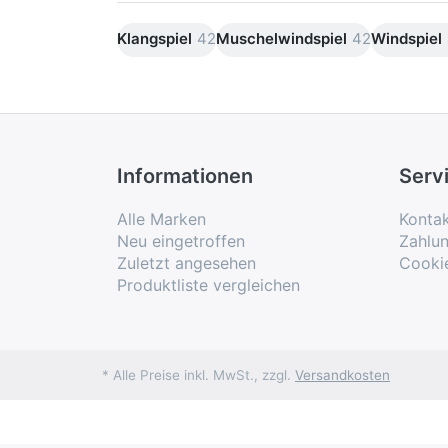
Klangspiel
42
Muschelwindspiel
42
Windspiel
Informationen
Serv
Alle Marken
Konta
Neu eingetroffen
Zahlu
Zuletzt angesehen
Cooki
Produktliste vergleichen
* Alle Preise inkl. MwSt., zzgl.
Versandkosten