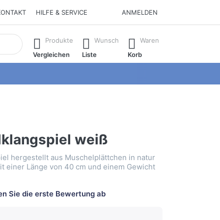
KONTAKT
HILFE & SERVICE
ANMELDEN
isch erste Ergebnisse. Drücken Sie die Eingabetaste, um alle 
Produkte
Wunsch
Waren
Vergleichen
Liste
Korb
klangspiel weiß
el hergestellt aus Muschelplättchen in natur
it einer Länge von 40 cm und einem Gewicht
n Sie die erste Bewertung ab