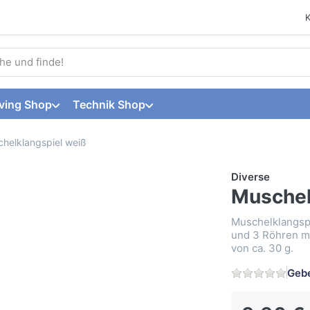
 einen Suchbegriff ein. Während Sie tippen, erscheinen automat
ving Shop
Technik Shop
helklangspiel weiß
Diverse
Muschel
Muschelklangspi
und 3 Röhren m
von ca. 30 g.
Gebe