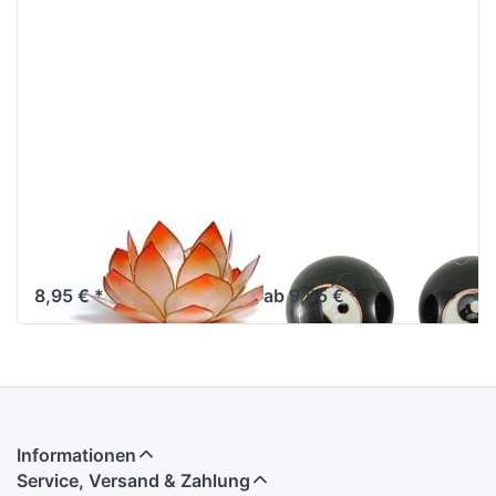
Lotus-Licht
Qigong Kugeln
Sonnenaufgang
Yin-Yang
mandarin
schwarz
8,95 € *
ab 9,95 € *
Informationen
Service, Versand & Zahlung