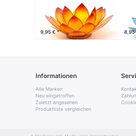
Lotus-Licht
Lot
Sommersonne
So
goldgelb
grü
9,95 € *
8,95
Informationen
Serv
Alle Marken
Konta
Neu eingetroffen
Zahlu
Zuletzt angesehen
Cooki
Produktliste vergleichen