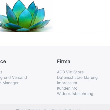
us-Licht
nnenaufgang
n-türkis
 € *
ice
Firma
kt
AGB VittiStore
ng und Versand
Datenschutzerklärung
e Manager
Impressum
Kundeninfo
Widerrufsbelehrung