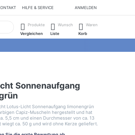
KONTAKT
HILFE & SERVICE
ANMELDEN
isch erste Ergebnisse. Drücken Sie die Eingabetaste, um alle 
Produkte
Wunsch
Waren
Vergleichen
Liste
Korb
icht Sonnenaufgang
grün
icht Lotus-Licht Sonnenaufgang limonengrün
farbigen Capiz-Muscheln hergestellt und hat
a. 5,5 cm und einen Durchmesser von ca. 13
 wiegt ca. 50 g und wird ohne Kerze geliefert.
n Sie die erste Bewertung ab