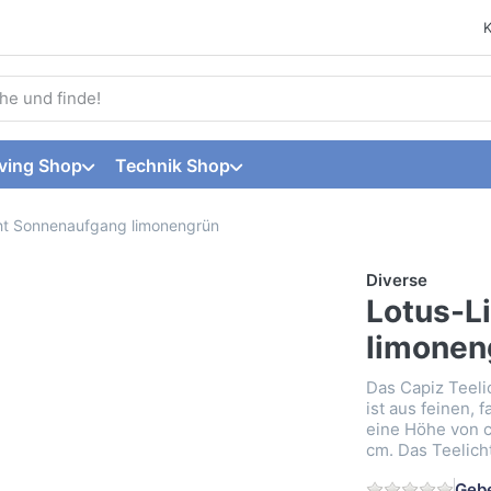
 einen Suchbegriff ein. Während Sie tippen, erscheinen automat
ving Shop
Technik Shop
ht Sonnenaufgang limonengrün
Diverse
Lotus-L
limonen
Das Capiz Teel
ist aus feinen, 
eine Höhe von c
cm. Das Teelicht
Gebe