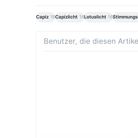
Capiz
16
Capizlicht
16
Lotuslicht
16
Stimmungsl
Benutzer, die diesen Artik